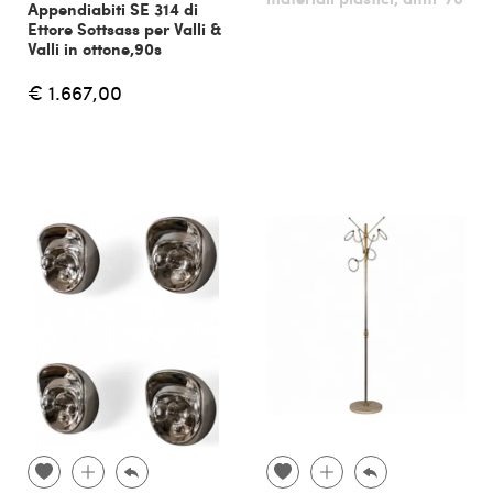
Appendiabiti SE 314 di
Ettore Sottsass per Valli &
Valli in ottone,90s
€ 1.667,00