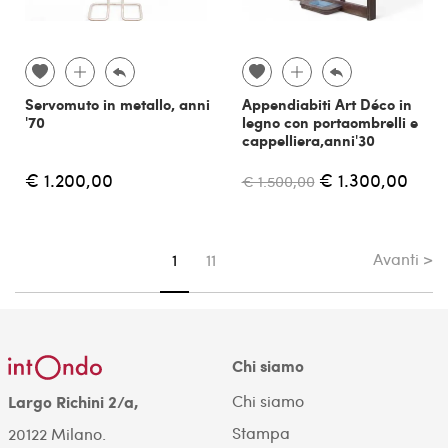
Servomuto in metallo, anni
Appendiabiti Art Déco in
'70
legno con portaombrelli e
cappelliera,anni'30
€ 1.200,00
€ 1.300,00
€ 1.500,00
Avanti >
Sei su pagina
1
11
Chi siamo
Chi siamo
Largo Richini 2/a,
Stampa
20122 Milano.