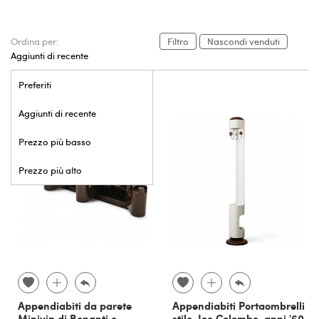
Ordina per:
Filtro
Nascondi venduti
Aggiunti di recente
Preferiti
Aggiunti di recente
Prezzo più basso
Prezzo più alto
Appendiabiti da parete
Appendiabiti Portaombrelli
Minivip di Benanti e
stile. Joe Colombo, anni '60