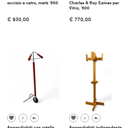
acciaio e vetro, metà '900
Charles & Ray Eames per
Vitra, '900
€ 930,00
€ 770,00
Appendiabiti con rotelle,
Appendiabiti indipendente