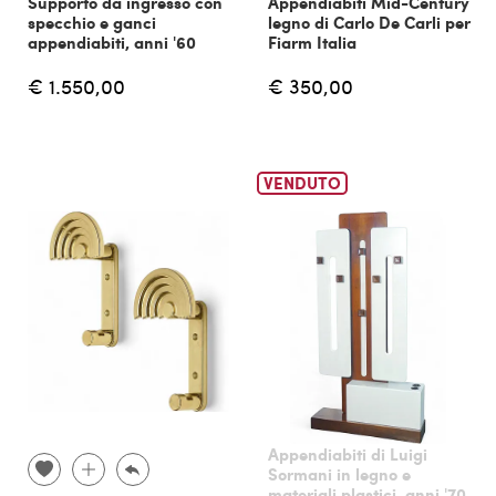
Supporto da ingresso con
Appendiabiti Mid-Century
specchio e ganci
legno di Carlo De Carli per
appendiabiti, anni '60
Fiarm Italia
€ 1.550,00
€ 350,00
VENDUTO
Appendiabiti di Luigi
Sormani in legno e
materiali plastici, anni '70