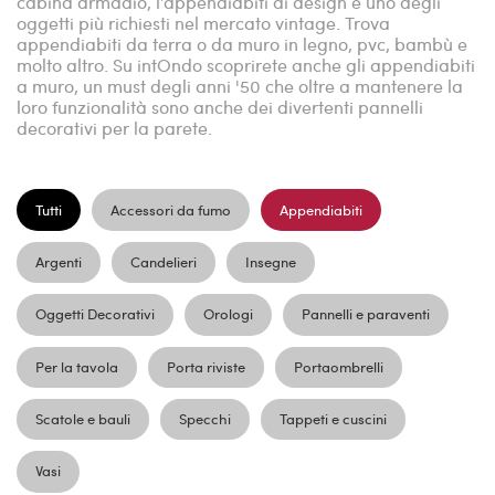
cabina armadio, l’appendiabiti di design è uno degli
oggetti più richiesti nel mercato vintage. Trova
appendiabiti da terra o da muro in legno, pvc, bambù e
molto altro. Su intOndo scoprirete anche gli appendiabiti
a muro, un must degli anni '50 che oltre a mantenere la
loro funzionalità sono anche dei divertenti pannelli
decorativi per la parete.
Tutti
Accessori da fumo
Appendiabiti
Argenti
Candelieri
Insegne
Oggetti Decorativi
Orologi
Pannelli e paraventi
Per la tavola
Porta riviste
Portaombrelli
Scatole e bauli
Specchi
Tappeti e cuscini
Vasi