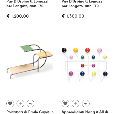
Pas D'Urbino & Lomazzi
Pas D'Urbino & Lomazzi
per Longato, anni '70
per Longato, anni '70
€ 1.200,00
€ 1.300,00
Portafiori di Emile Guyot in
Appendiabiti Hang it All di