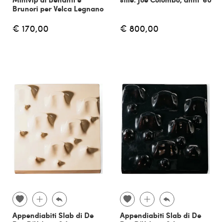
Brunori per Velca Legnano
€ 170,00
€ 800,00
Appendiabiti Slab di De
Appendiabiti Slab di De