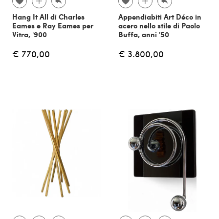
Hang It All di Charles
Appendiabiti Art Déco in
Eames e Ray Eames per
acero nello stile di Paolo
Vitra, '900
Buffa, anni '50
€ 770,00
€ 3.800,00