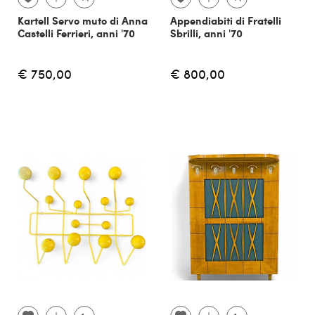
Kartell Servo muto di Anna
Appendiabiti di Fratelli
Castelli Ferrieri, anni '70
Sbrilli, anni '70
€ 750,00
€ 800,00