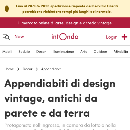
Fino al 20/08/2026 spedizioni e risposte del Servizio Clienti
!
potrebbero richiedere tempi più lunghi del normale.
Il mercato online di arte, design e arredo vintage
New
Login
Mobili
Sedute
Decor
Illuminazione
Arte
Outdoor
Mirabilia
Home
Decor
Appendiabiti
Appendiabiti di design
vintage, antichi da
parete e da terra
Protagonista nell’ingresso, in camera da letto o nella