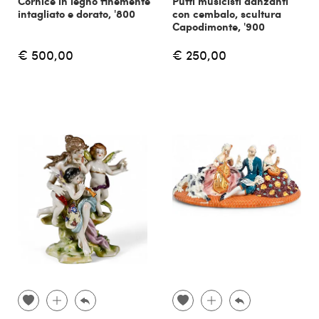
Cornice in legno finemente
Putti musicisti danzanti
intagliato e dorato, '800
con cembalo, scultura
Capodimonte, '900
€ 500,00
€ 250,00