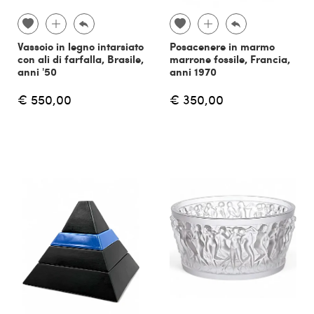
Vassoio in legno intarsiato
Posacenere in marmo
con ali di farfalla, Brasile,
marrone fossile, Francia,
anni '50
anni 1970
€ 550,00
€ 350,00