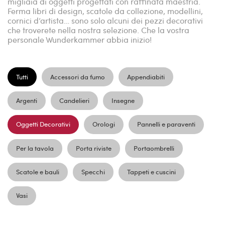
migliaia di oggetti progettati con raffinata maestria.
Ferma libri di design, scatole da collezione, modellini,
cornici d’artista… sono solo alcuni dei pezzi decorativi
che troverete nella nostra selezione. Che la vostra
personale Wunderkammer abbia inizio!
Tutti
Accessori da fumo
Appendiabiti
Argenti
Candelieri
Insegne
Oggetti Decorativi
Orologi
Pannelli e paraventi
Per la tavola
Porta riviste
Portaombrelli
Scatole e bauli
Specchi
Tappeti e cuscini
Vasi