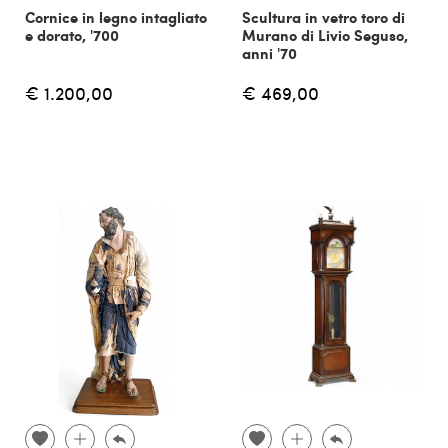
Cornice in legno intagliato
Scultura in vetro toro di
e dorato, '700
Murano di Livio Seguso,
anni '70
€ 1.200,00
€ 469,00