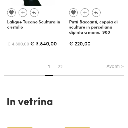
Lalique Tucano Scultura in
Putti Baccanti, coppia di
cristallo
sculture in porcellana
dipinta a mano, '900
€ 3.840,00
€ 220,00
€ 4.800,00
Avanti >
Sei su pagina
1
72
In vetrina