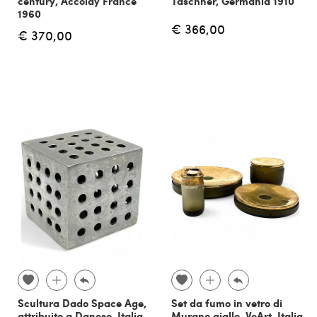
century, Accolay France
Taschner, Germania 1910
1960
€ 366,00
€ 370,00
Scultura Dado Space Age,
Set da fumo in vetro di
attribuito a Danese, Italia,
Murano giallo, VeArt, Italia