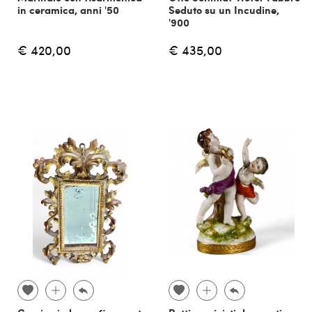
in ceramica, anni '50
Seduto su un Incudine,
'900
€ 420,00
€ 435,00