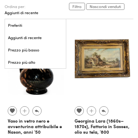
Ordina per:
Filtro
Nascondi venduti
Aggiunti di recente
Preferiti
Aggiunti di recente
Prezzo più basso
Prezzo più alto
Vaso in vetro nero e
Georgina Lara (1860s–
avventurina attribuibile e
1870s), Fattoria in Sassex,
Nason, anni '50
olio su tela, '800