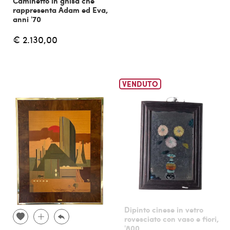
Caminetto in ghisa che
rappresenta Adam ed Eva,
anni '70
€ 2.130,00
VENDUTO
Dipinto cinese in vetro
rovesciato con vaso e fiori,
'800