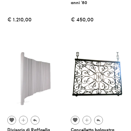
anni '80
€ 1.210,00
€ 450,00
Divisorio di Raffaella
Cancelletto balaustra