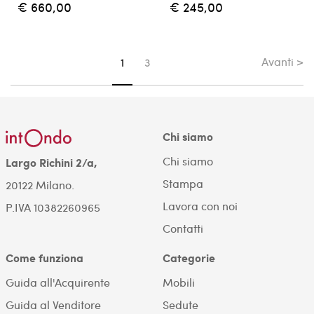
€ 660,00
€ 245,00
Avanti >
Sei su pagina
1
3
Chi siamo
Chi siamo
Largo Richini 2/a,
Stampa
20122 Milano.
Lavora con noi
P.IVA 10382260965
Contatti
Come funziona
Categorie
Guida all'Acquirente
Mobili
Guida al Venditore
Sedute