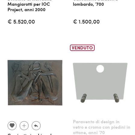
Mangiarotti per IOC
lombardo, '700
Project, anni 2000
€ 5.520,00
€ 1.500,00
VENDUTO
Paravento di design in
vetro e cromo con piedini in
ottone, anni '70