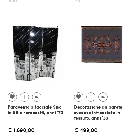
'800
'70
Paravento bifacciale Siso
Decorazione da parete
in Stile Fornasetti, anni '70
svedese intrecciata in
tessuto, anni '30
€ 1.690,00
€ 499,00