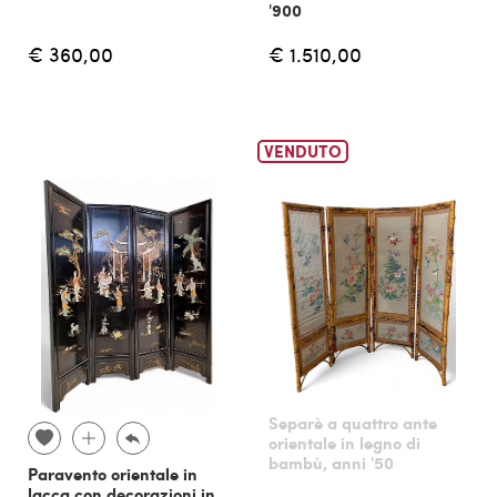
'900
€ 360,00
€ 1.510,00
VENDUTO
Separè a quattro ante
orientale in legno di
bambù, anni '50
Paravento orientale in
lacca con decorazioni in