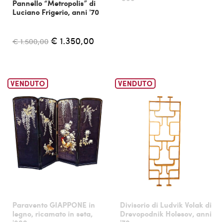
Pannello “Metropolis” di
Luciano Frigerio, anni '70
€ 1.350,00
€ 1.500,00
VENDUTO
VENDUTO
Paravento GIAPPONE in
Divisorio di Ludvik Volak di
legno, ricamato in seta,
Drevopodnik Holesov, anni