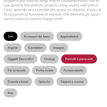
scoperto per esibirsi negli interni contemporanei con le
sue qualità decorative, proprio come usava nell'antica
Cina, quando era considerato quasi un dipinto; e poi c'è
la sua pratica funzione di separé, che delimita gli spazi
senza imporre confini troppo netti.
Tutti
Accessori da fumo
Appendiabiti
Argenti
Candelieri
Insegne
Oggetti Decorativi
Orologi
Pannelli e paraventi
Per la tavola
Porta riviste
Portaombrelli
Scatole e bauli
Specchi
Tappeti e cuscini
Vasi