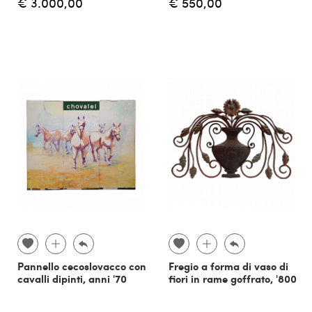
€ 3.000,00
€ 550,00
Pannello cecoslovacco con
Fregio a forma di vaso di
cavalli dipinti, anni '70
fiori in rame goffrato, '800