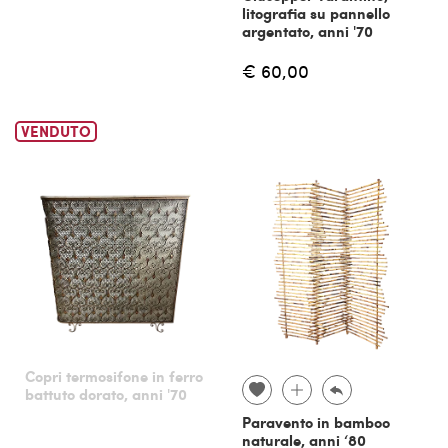
litografia su pannello
argentato, anni '70
€ 60,00
VENDUTO
Copri termosifone in ferro
battuto dorato, anni '70
Paravento in bamboo
naturale, anni ‘80