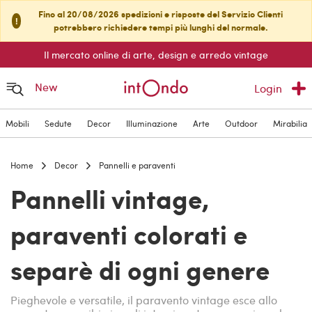
Fino al 20/08/2026 spedizioni e risposte del Servizio Clienti
!
potrebbero richiedere tempi più lunghi del normale.
Il mercato online di arte, design e arredo vintage
New
Login
Mobili
Sedute
Decor
Illuminazione
Arte
Outdoor
Mirabilia
Home
Decor
Pannelli e paraventi
Pannelli vintage,
paraventi colorati e
separè di ogni genere
Pieghevole e versatile, il paravento vintage esce allo