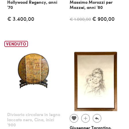
Hollywood Regency, anni
Massimo Morozzi per
'70
Mazzei, anni '80
€ 3.400,00
€ 900,00
€ 1.000,00
VENDUTO
Divisorio circolare in legno
laccato nero, Cina, inizi
'900
Giusepper Tarantino,