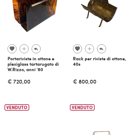
Portariviste in ottone e
Rack per riviste di ottone,
plexiglass tartarugato di
40s
W.Rizzo, anni '80
€ 720,00
€ 800,00
VENDUTO
VENDUTO