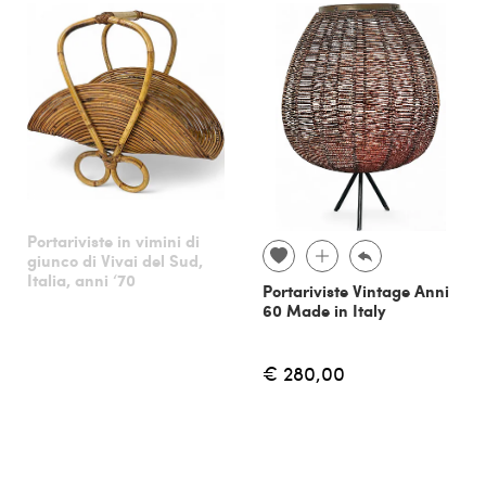
Portariviste in vimini di
giunco di Vivai del Sud,
Italia, anni ‘70
Portariviste Vintage Anni
60 Made in Italy
€ 280,00