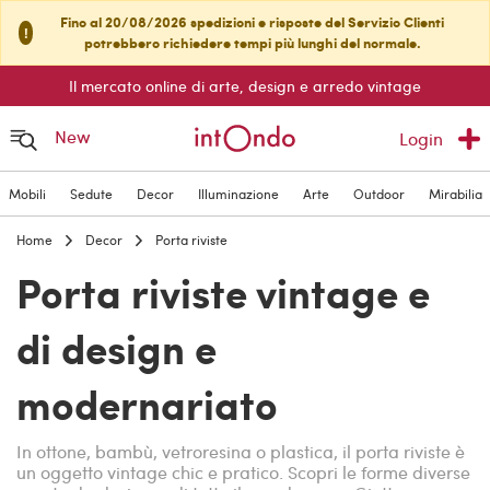
Fino al 20/08/2026 spedizioni e risposte del Servizio Clienti
!
potrebbero richiedere tempi più lunghi del normale.
Il mercato online di arte, design e arredo vintage
New
Login
Mobili
Sedute
Decor
Illuminazione
Arte
Outdoor
Mirabilia
Home
Decor
Porta riviste
Porta riviste vintage e
di design e
modernariato
In ottone, bambù, vetroresina o plastica, il porta riviste è
un oggetto vintage chic e pratico. Scopri le forme diverse