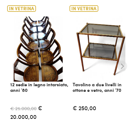
IN VETRINA
IN VETRINA
12 sedie in legno intarsiato,
Tavolino a due livelli in
anni '80
ottone e vetro, anni '70
€
€ 250,00
€ 25.000,00
20.000,00