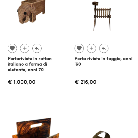
Portariviste in rattan
Porta riviste in faggio, anni
italiano a forma di
'60
elefante, anni 70
€ 1.000,00
€ 216,00