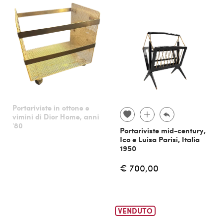
Portariviste in ottone e
vimini di Dior Home, anni
'80
Portariviste mid-century,
Ico e Luisa Parisi, Italia
1950
€ 700,00
VENDUTO