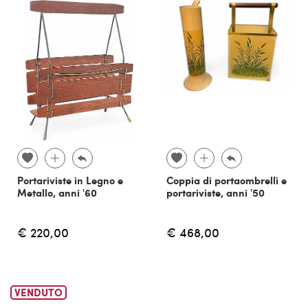
Portariviste in Legno e
Coppia di portaombrelli e
Metallo, anni '60
portariviste, anni '50
€ 220,00
€ 468,00
VENDUTO