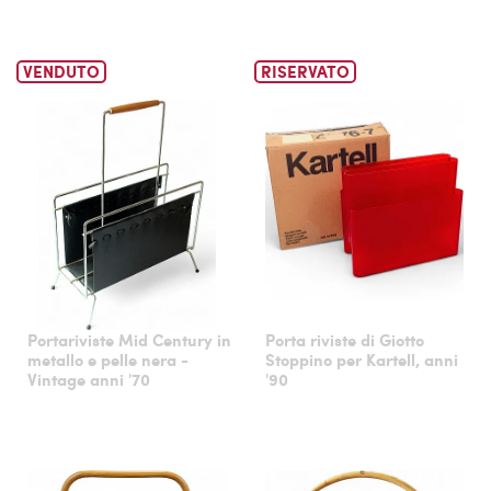
VENDUTO
RISERVATO
Portariviste Mid Century in
Porta riviste di Giotto
metallo e pelle nera -
Stoppino per Kartell, anni
Vintage anni '70
'90