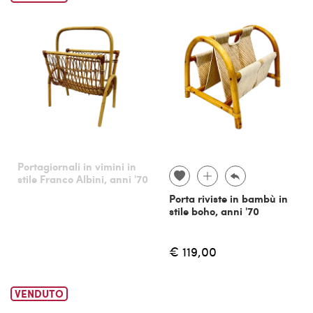
Portagiornali in vimini in
stile Franco Albini, anni '70
Porta riviste in bambù in
stile boho, anni '70
€ 119,00
VENDUTO