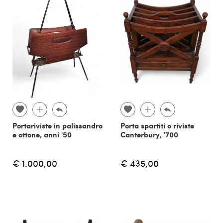
Portariviste in palissandro
Porta spartiti o riviste
e ottone, anni '50
Canterbury, '700
€ 1.000,00
€ 435,00