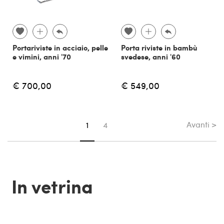
Portariviste in acciaio, pelle
Porta riviste in bambù
e vimini, anni '70
svedese, anni '60
€ 700,00
€ 549,00
Avanti >
Sei su pagina
1
4
In vetrina