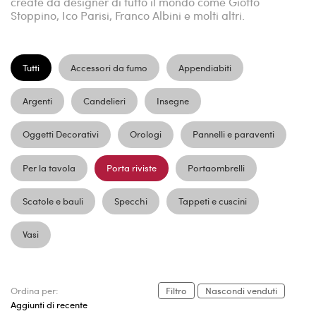
create da designer di tutto il mondo come Giotto
Stoppino, Ico Parisi, Franco Albini e molti altri.
Tutti
Accessori da fumo
Appendiabiti
Argenti
Candelieri
Insegne
Oggetti Decorativi
Orologi
Pannelli e paraventi
Per la tavola
Porta riviste
Portaombrelli
Scatole e bauli
Specchi
Tappeti e cuscini
Vasi
Ordina per:
Filtro
Nascondi venduti
Aggiunti di recente