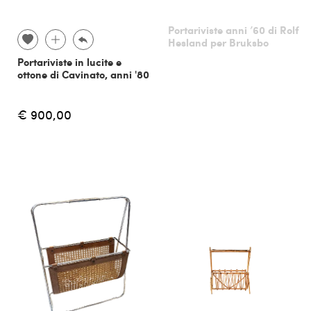
Portariviste anni ’60 di Rolf
Hesland per Bruksbo
Portariviste in lucite e
ottone di Cavinato, anni '80
€ 900,00