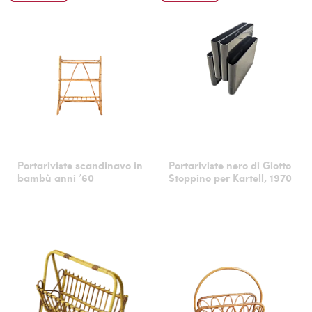
Portariviste scandinavo in
Portariviste nero di Giotto
bambù anni ’60
Stoppino per Kartell, 1970