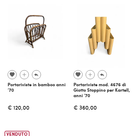
Portariviste in bamboo anni
Portariviste mod. 4676 di
’70
Giotto Stoppino per Kartell,
anni '70
€ 120,00
€ 360,00
VENDUTO