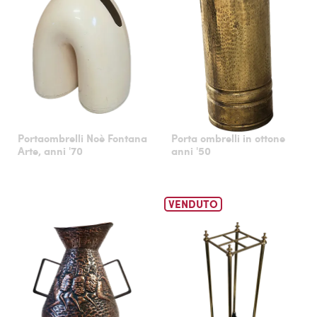
Portaombrelli Noè Fontana
Porta ombrelli in ottone
Arte, anni '70
anni '50
VENDUTO