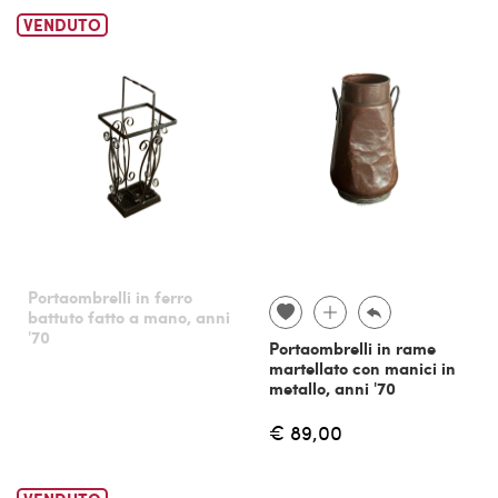
VENDUTO
Portaombrelli in ferro
battuto fatto a mano, anni
'70
Portaombrelli in rame
martellato con manici in
metallo, anni '70
€ 89,00