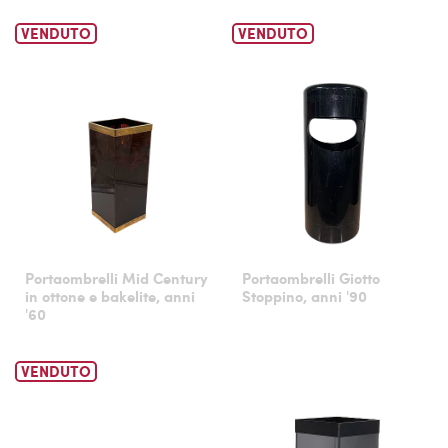
VENDUTO
VENDUTO
Portaombrelli Mid Century
Portaombrelli Giotto
in ottone e bakelite, anni
Stoppino, anni '90
'60
VENDUTO