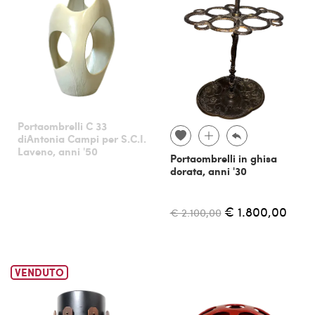
Portaombrelli C 33
diAntonia Campi per S.C.I.
Laveno, anni '50
Portaombrelli in ghisa
dorata, anni '30
€ 1.800,00
€ 2.100,00
VENDUTO