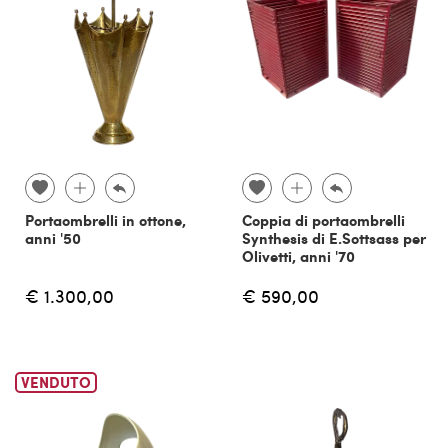
Portaombrelli in ottone,
Coppia di portaombrelli
anni '50
Synthesis di E.Sottsass per
Olivetti, anni '70
€ 1.300,00
€ 590,00
VENDUTO