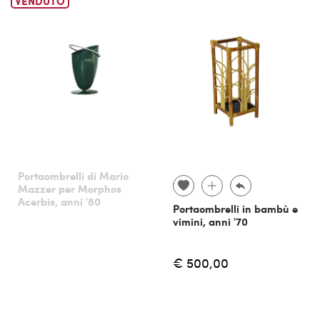
VENDUTO
Portaombrelli di Mario
Mazzer per Morphos
Acerbis, anni '80
Portaombrelli in bambù e
vimini, anni '70
€ 500,00