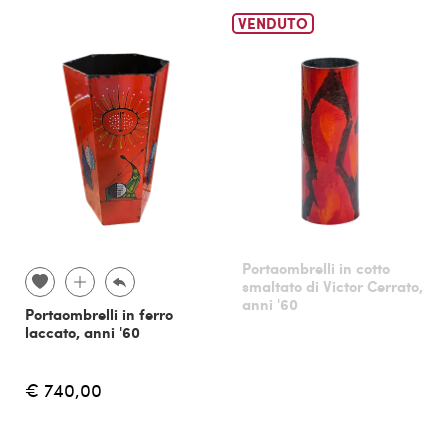
VENDUTO
Portaombrelli in cotto
smaltato di Victor Cerrato,
anni '60
Portaombrelli in ferro
laccato, anni '60
€ 740,00