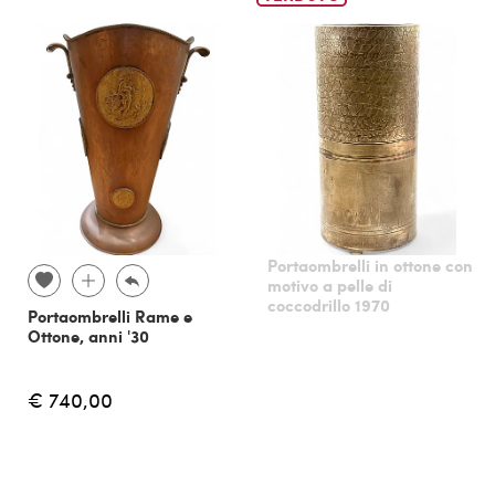
Portaombrelli in ottone con
motivo a pelle di
coccodrillo 1970
Portaombrelli Rame e
Ottone, anni '30
€ 740,00