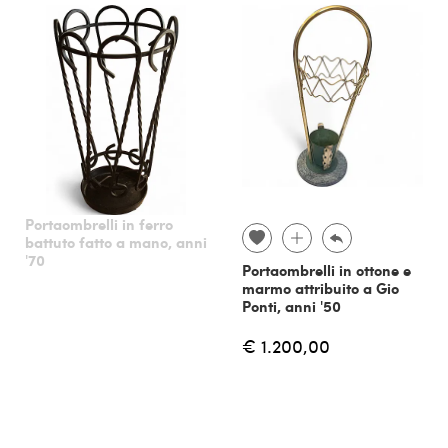
Portaombrelli in ferro
battuto fatto a mano, anni
'70
Portaombrelli in ottone e
marmo attribuito a Gio
Ponti, anni '50
€ 1.200,00