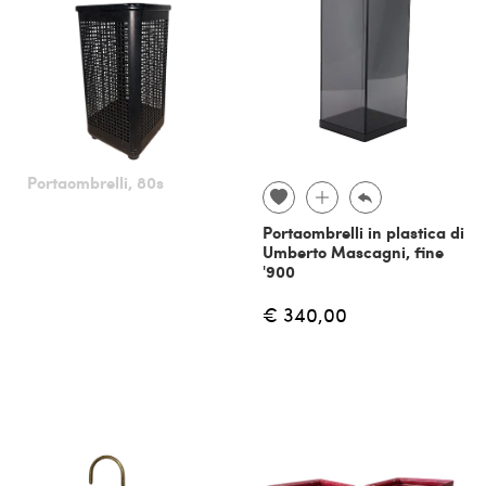
Portaombrelli, 80s
Portaombrelli in plastica di
Umberto Mascagni, fine
'900
€ 340,00