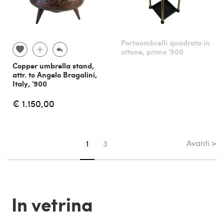
Portaombrelli quadrato in
ottone, primo '900
Copper umbrella stand,
attr. to Angelo Bragalini,
Italy, '900
€ 1.150,00
Avanti >
Sei su pagina
1
3
In vetrina