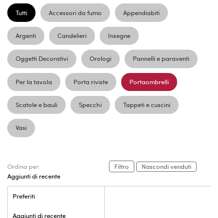
Tutti
Accessori da fumo
Appendiabiti
Argenti
Candelieri
Insegne
Oggetti Decorativi
Orologi
Pannelli e paraventi
Per la tavola
Porta riviste
Portaombrelli
Scatole e bauli
Specchi
Tappeti e cuscini
Vasi
Ordina per:
Filtro
Nascondi venduti
Aggiunti di recente
Preferiti
Aggiunti di recente