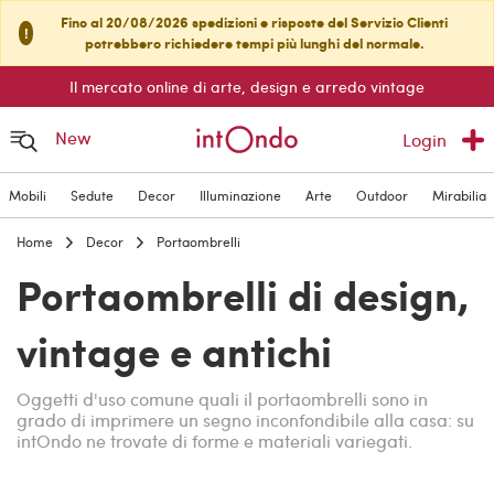
Fino al 20/08/2026 spedizioni e risposte del Servizio Clienti
!
potrebbero richiedere tempi più lunghi del normale.
Il mercato online di arte, design e arredo vintage
New
Login
Mobili
Sedute
Decor
Illuminazione
Arte
Outdoor
Mirabilia
Home
Decor
Portaombrelli
Portaombrelli di design,
vintage e antichi
Oggetti d'uso comune quali il portaombrelli sono in
grado di imprimere un segno inconfondibile alla casa: su
intOndo ne trovate di forme e materiali variegati.