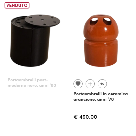
VENDUTO
Portaombrelli post-
moderno nero, anni '80
Portaombrelli in ceramica
arancione, anni '70
€ 490,00