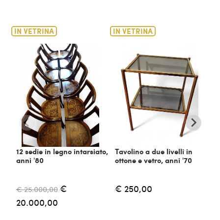
IN VETRINA
IN VETRINA
IN
12 sedie in legno intarsiato,
Tavolino a due livelli in
C
anni '80
ottone e vetro, anni '70
m
€
€ 250,00
€ 25.000,00
€
20.000,00