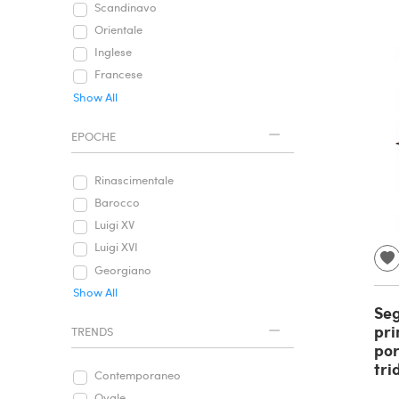
Scandinavo
Orientale
Inglese
Francese
Show All
EPOCHE
Rinascimentale
Barocco
Luigi XV
Luigi XVI
Georgiano
Show All
Seg
pri
TRENDS
por
tri
Contemporaneo
Ovale