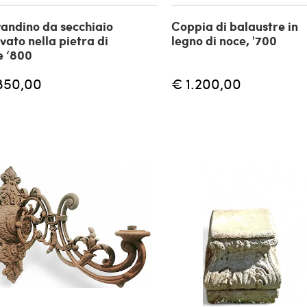
andino da secchiaio
Coppia di balaustre in
vato nella pietra di
legno di noce, '700
e ‘800
850,00
€ 1.200,00