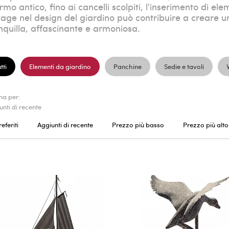
mo antico, fino ai cancelli scolpiti, l'inserimento di ele
tage nel design del giardino può contribuire a creare 
nquilla, affascinante e armoniosa.
tti
Elementi da giardino
Panchine
Sedie e tavoli
na per:
unti di recente
referiti
Aggiunti di recente
Prezzo più basso
Prezzo più alto