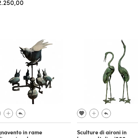
2.250,00
navento in rame
Sculture di aironi in