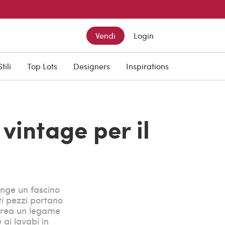
Vendi
Login
Stili
Top Lots
Designers
Inspirations
vintage per il
unge un fascino
ti pezzi portano
 crea un legame
 ai lavabi in