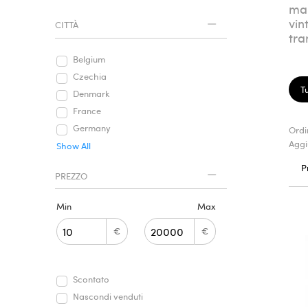
mar
vin
CITTÀ
tra
Belgium
Czechia
Tu
Denmark
France
Germany
Ordi
Aggi
Show All
P
PREZZO
Min
Max
€
€
Scontato
Nascondi venduti