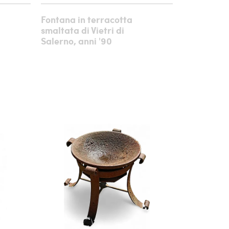
Fontana in terracotta
smaltata di Vietri di
Salerno, anni '90