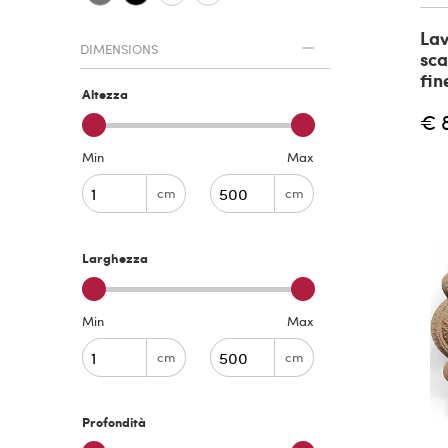
Lav
DIMENSIONS
sca
fin
Altezza
€ 
Min
Max
cm
cm
Larghezza
Min
Max
cm
cm
Profondità