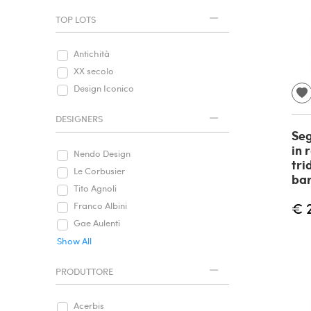
TOP LOTS
Antichità
XX secolo
Design Iconico
DESIGNERS
Seg
in 
Nendo Design
tri
Le Corbusier
bar
Tito Agnoli
€ 
Franco Albini
Gae Aulenti
Show All
PRODUTTORE
Acerbis