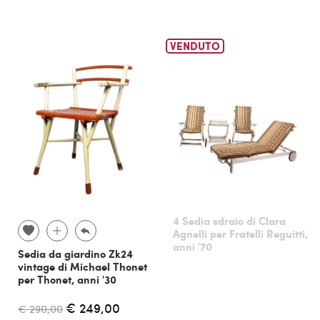
VENDUTO
4 Sedia sdraio di Clara
Agnelli per Fratelli Reguitti,
anni '70
Sedia da giardino Zk24
vintage di Michael Thonet
per Thonet, anni '30
€ 249,00
€ 290,00