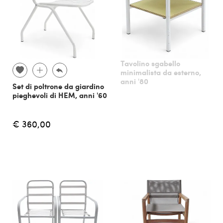
Tavolino sgabello
minimalista da esterno,
anni '80
Set di poltrone da giardino
pieghevoli di HEM, anni '60
€ 360,00