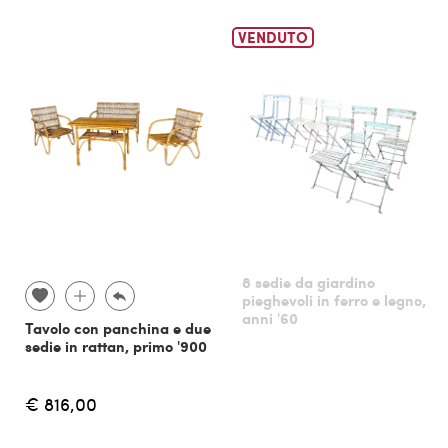
VENDUTO
8 sedie da giardino
pieghevoli in ferro e legno,
anni '60
Tavolo con panchina e due
sedie in rattan, primo '900
€ 816,00