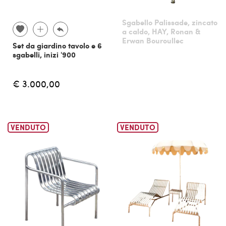
Sgabello Palissade, zincato
a caldo, HAY, Ronan &
Erwan Bouroullec
Set da giardino tavolo e 6
sgabelli, inizi '900
€ 3.000,00
VENDUTO
VENDUTO