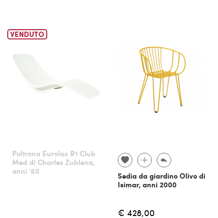
VENDUTO
Poltrona Eurolax R1 Club
Med di Charles Zublena,
anni '60
Sedia da giardino Olivo di
Isimar, anni 2000
€ 428,00