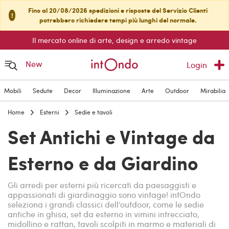
Fino al 20/08/2026 spedizioni e risposte del Servizio Clienti
!
potrebbero richiedere tempi più lunghi del normale.
Il mercato online di arte, design e arredo vintage
New
Login
Mobili
Sedute
Decor
Illuminazione
Arte
Outdoor
Mirabilia
Home
Esterni
Sedie e tavoli
Set Antichi e Vintage da
Esterno e da Giardino
Gli arredi per esterni più ricercati da paesaggisti e
appassionati di giardinaggio sono vintage! intOndo
seleziona i grandi classici dell’outdoor, come le sedie
antiche in ghisa, set da esterno in vimini intrecciato,
midollino e rattan, tavoli scolpiti in marmo e materiali di