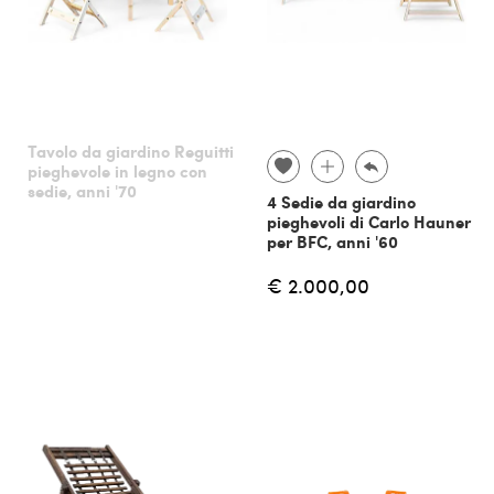
Tavolo da giardino Reguitti
pieghevole in legno con
sedie, anni '70
4 Sedie da giardino
pieghevoli di Carlo Hauner
per BFC, anni '60
€ 2.000,00