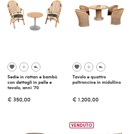
Sedie in rattan e bambù
Tavolo e quattro
con dettagli in pelle e
poltroncine in midollino
tavolo, anni '70
€ 350,00
€ 1.200,00
VENDUTO