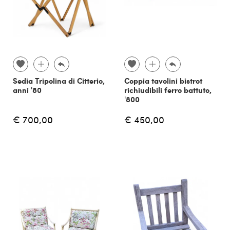
Sedia Tripolina di Citterio,
Coppia tavolini bistrot
anni '80
richiudibili ferro battuto,
'800
€ 700,00
€ 450,00