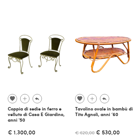
Coppia di sedie in ferro e
Tavolino ovale in bambù di
velluto di Casa E Giardino,
Tito Agnoli, anni ‘60
anni '50
€ 1.300,00
€ 530,00
€ 620,00