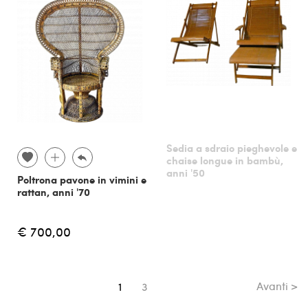
Sedia a sdraio pieghevole e
chaise longue in bambù,
anni '50
Poltrona pavone in vimini e
rattan, anni '70
€ 700,00
Avanti >
Sei su pagina
1
3