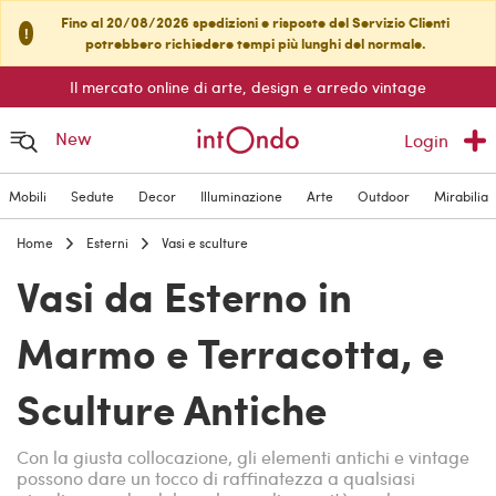
Fino al 20/08/2026 spedizioni e risposte del Servizio Clienti
!
potrebbero richiedere tempi più lunghi del normale.
Il mercato online di arte, design e arredo vintage
New
Login
Mobili
Sedute
Decor
Illuminazione
Arte
Outdoor
Mirabilia
Home
Esterni
Vasi e sculture
Vasi da Esterno in
Marmo e Terracotta, e
Sculture Antiche
Con la giusta collocazione, gli elementi antichi e vintage
possono dare un tocco di raffinatezza a qualsiasi