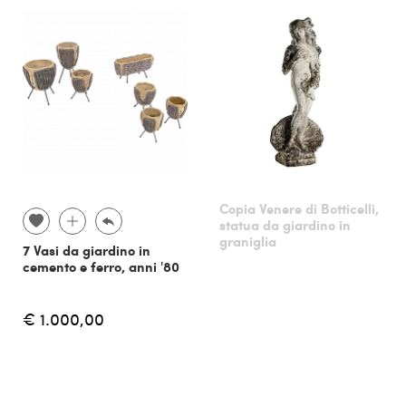
Copia Venere di Botticelli,
statua da giardino in
graniglia
7 Vasi da giardino in
cemento e ferro, anni '80
€ 1.000,00