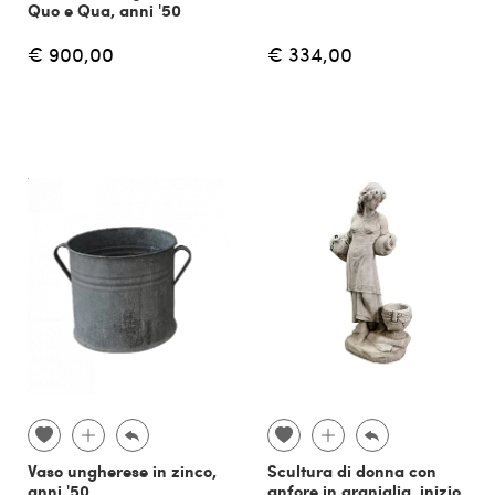
Quo e Qua, anni '50
€ 900,00
€ 334,00
Vaso ungherese in zinco,
Scultura di donna con
anni '50
anfore in graniglia, inizio