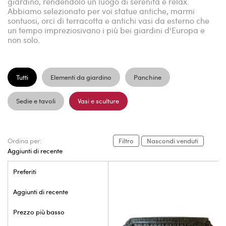
giardino, rendendolo un luogo di serenità e relax.
Abbiamo selezionato per voi statue antiche, marmi
sontuosi, orci di terracotta e antichi vasi da esterno che
un tempo impreziosivano i più bei giardini d'Europa e
non solo.
Tutti
Elementi da giardino
Panchine
Sedie e tavoli
Vasi e sculture
Ordina per:
Filtro
Nascondi venduti
Aggiunti di recente
Preferiti
Aggiunti di recente
Prezzo più basso