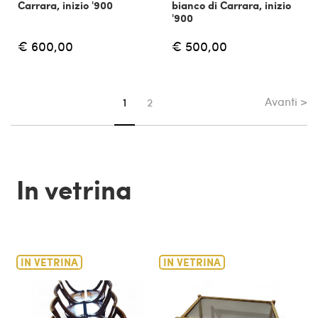
Carrara, inizio '900
bianco di Carrara, inizio
'900
€ 600,00
€ 500,00
Avanti >
Sei su pagina
1
2
In vetrina
IN VETRINA
IN VETRINA
IN