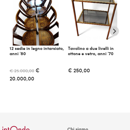
12 sedie in legno intarsiato,
Tavolino a due livelli in
C
anni '80
ottone e vetro, anni '70
m
€
€ 250,00
€ 25.000,00
€
20.000,00
Chi siamo