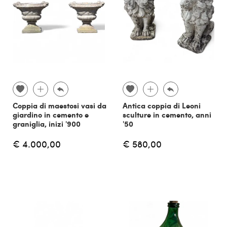
Coppia di maestosi vasi da
Antica coppia di Leoni
giardino in cemento e
sculture in cemento, anni
graniglia, inizi '900
'50
€ 4.000,00
€ 580,00