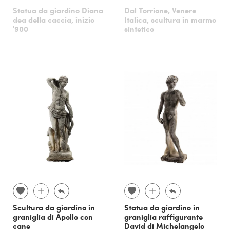
Statua da giardino Diana
Dal Torrione, Venere
dea della caccia, inizio
Italica, scultura in marmo
'900
sintetico
Scultura da giardino in
Statua da giardino in
graniglia di Apollo con
graniglia raffigurante
cane
David di Michelangelo