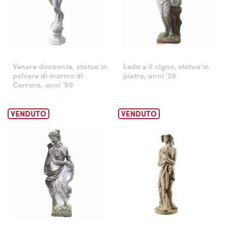
Venere danzante, statua in
Leda e il cigno, statua in
polvere di marmo di
pietra, anni '20
Carrara, anni '90
VENDUTO
VENDUTO