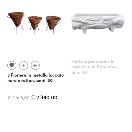
Fioriera per cactus in
ceramica di Bareuther,
anni '60
3 Fioriere in metallo laccato
nero e rattan, anni '50
€ 2.360,00
€ 2.950,00