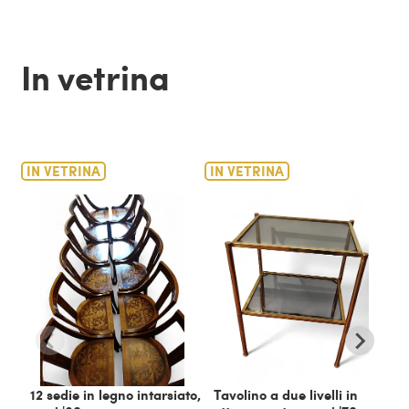
In vetrina
IN VETRINA
IN VETRINA
IN
12 sedie in legno intarsiato,
Tavolino a due livelli in
C