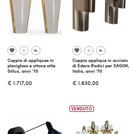
Coppia di appliques in
Coppia applique in acciaio
plexiglass e ottone stile
di Edera Radici per SAGIM,
Stilux, anni ’70
Italia, anni '70
€ 1.717,00
€ 1.830,00
VENDUTO