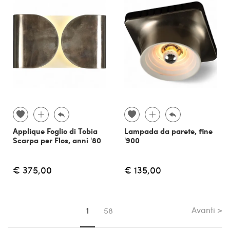
Applique Foglio di Tobia
Lampada da parete, fine
Scarpa per Flos, anni '80
'900
€ 375,00
€ 135,00
Avanti >
Sei su pagina
1
58