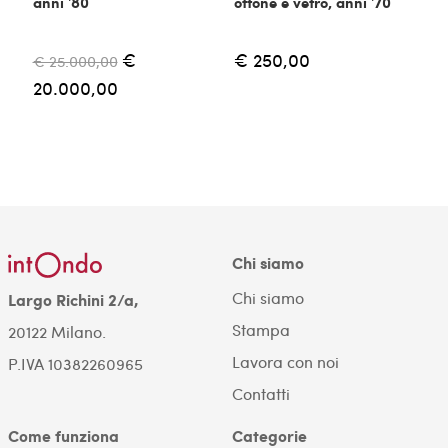
anni '80
ottone e vetro, anni '70
m
€
€ 250,00
€ 25.000,00
€
20.000,00
Chi siamo
Chi siamo
Largo Richini 2/a,
Stampa
20122 Milano.
Lavora con noi
P.IVA 10382260965
Contatti
Come funziona
Categorie