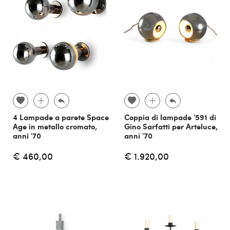
4 Lampade a parete Space
Coppia di lampade '591 di
Age in metallo cromato,
Gino Sarfatti per Arteluce,
anni '70
anni '70
€ 460,00
€ 1.920,00