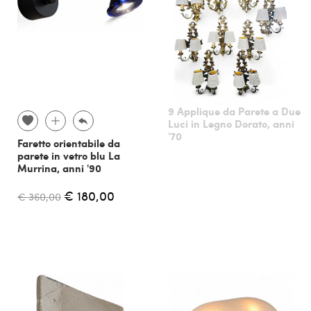
9 Applique da Parete a Due
Luci in Legno Dorato, anni
'70
Faretto orientabile da
parete in vetro blu La
Murrina, anni '90
€ 180,00
€ 360,00