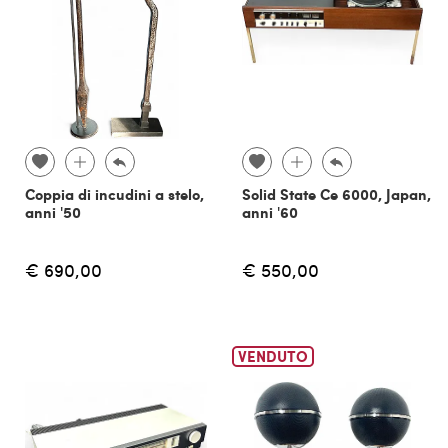
Coppia di incudini a stelo,
Solid State Ce 6000, Japan,
anni '50
anni '60
€ 690,00
€ 550,00
VENDUTO