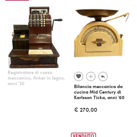
Registratore di cassa
meccanico, Anker in legno,
anni '20
Bilancia meccanica da
cucina Mid Century di
Karlsson Ticka, anni '60
€ 270,00
VENDUTO