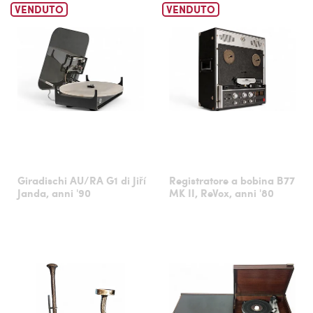
VENDUTO
VENDUTO
Giradischi AU/RA G1 di Jiří
Registratore a bobina B77
Janda, anni '90
MK II, ReVox, anni '80