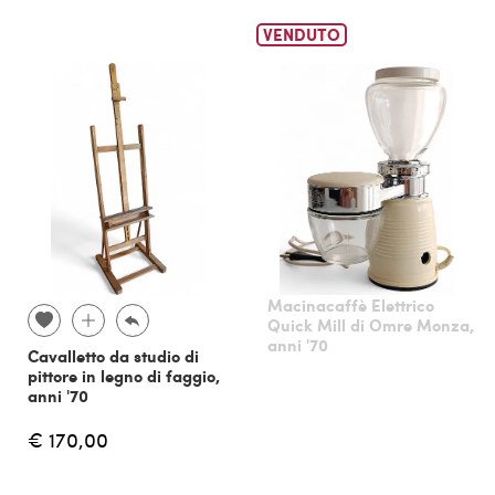
VENDUTO
Macinacaffè Elettrico
Quick Mill di Omre Monza,
anni '70
Cavalletto da studio di
pittore in legno di faggio,
anni '70
€ 170,00