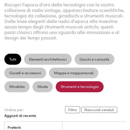
Riscopri l'epoca d'oro della tecnologia con la nostra
collezione di radio vintage, apparecchiature scientifiche,
tecnologia da collezione, giradischi e strumenti musicali.
Dalle linee eleganti delle radio d'epoca alla maestria
senza tempo degli strumenti musicali antichi, questi
pezzi classici offrono uno sguardo alle innovazioni e al
design dei tempi passati.
Tutti
Elementi architettonici
Giochi e curiosità
Gioielli e accessori
Mappe e mappamondi
Mirabilia
Moda
Strumenti e tecnologia
Ordina per:
Filtro
Nascondi venduti
Aggiunti di recente
Preferiti