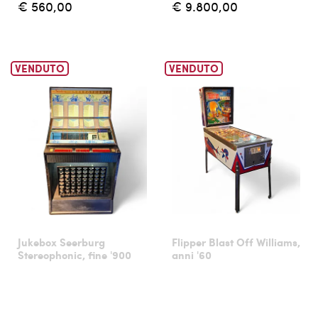
€ 560,00
€ 9.800,00
VENDUTO
VENDUTO
Jukebox Seerburg
Flipper Blast Off Williams,
Stereophonic, fine '900
anni '60