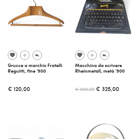
Grucce a marchio Fratelli
Macchina da scrivere
Reguitti, fine '900
Rheinmetall, metà '900
€ 120,00
€ 325,00
€ 650,00