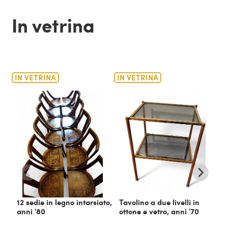
In vetrina
IN VETRINA
IN VETRINA
IN
12 sedie in legno intarsiato,
Tavolino a due livelli in
C
anni '80
ottone e vetro, anni '70
m