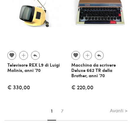
Televisore REX L9 di Luigi
Macchina da scrivere
Molinis, anni '70
Deluxe 662 TR della
Brother, anni '70
€ 330,00
€ 220,00
Avanti >
Sei su pagina
1
7