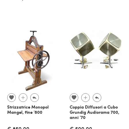
Strizzatrice Monopol
Coppia Diffusori a Cubo
Mangel, fine '800
Grundig Audiorama 700,
anni '70
€ 850,00
€ 500,00