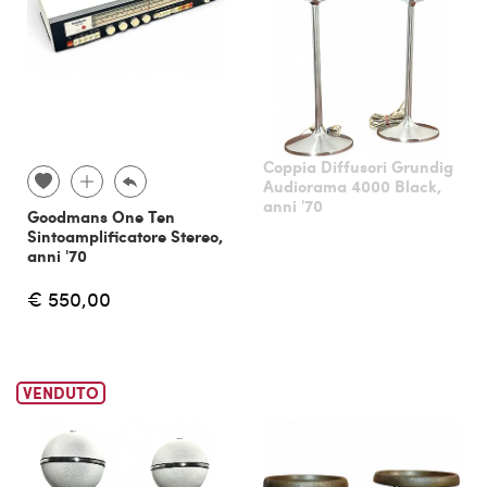
Coppia Diffusori Grundig
Audiorama 4000 Black,
anni '70
Goodmans One Ten
Sintoamplificatore Stereo,
anni '70
€ 550,00
VENDUTO