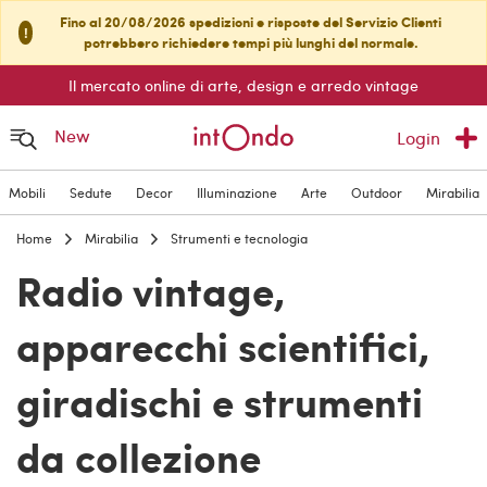
Fino al 20/08/2026 spedizioni e risposte del Servizio Clienti
!
potrebbero richiedere tempi più lunghi del normale.
Il mercato online di arte, design e arredo vintage
New
Login
Mobili
Sedute
Decor
Illuminazione
Arte
Outdoor
Mirabilia
Home
Mirabilia
Strumenti e tecnologia
Radio vintage,
apparecchi scientifici,
giradischi e strumenti
da collezione