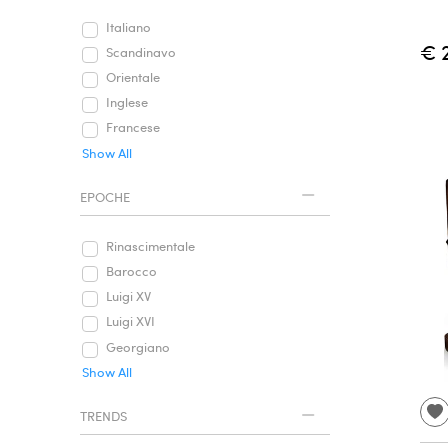
Italiano
€ 
Scandinavo
Orientale
Inglese
Francese
Show All
EPOCHE
Rinascimentale
Barocco
Luigi XV
Luigi XVI
Georgiano
Show All
TRENDS