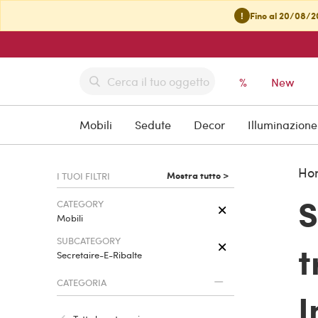
!
Fino al 20/08/20
%
New
Mobili
Sedute
Decor
Illuminazione
Ho
Mostra tutto >
I TUOI FILTRI
S
CATEGORY
Mobili
SUBCATEGORY
t
Secretaire-E-Ribalte
CATEGORIA
I