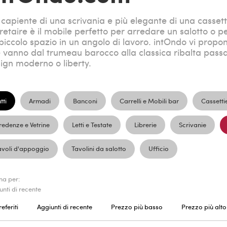
 capiente di una scrivania e più elegante di una cassetti
retaire è il mobile perfetto per arredare un salotto o 
piccolo spazio in un angolo di lavoro. intOndo vi propon
 vanno dal trumeau barocco alla classica ribalta passa
ign moderno o liberty.
tti
Armadi
Banconi
Carrelli e Mobili bar
Cassetti
redenze e Vetrine
Letti e Testate
Librerie
Scrivanie
avoli d'appoggio
Tavolini da salotto
Ufficio
na per:
unti di recente
referiti
Aggiunti di recente
Prezzo più basso
Prezzo più alto