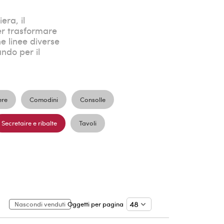
era, il
per trasformare
e linee diverse
ndo per il
ere
Comodini
Consolle
Secretaire e ribalte
Tavoli
Nascondi venduti
Oggetti per pagina