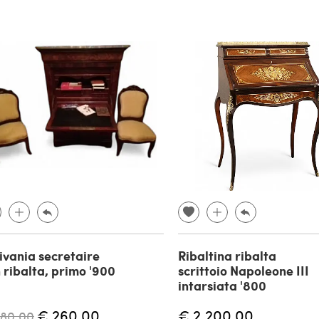
ivania secretaire
Ribaltina ribalta
 ribalta, primo '900
scrittoio Napoleone III
intarsiata '800
€ 260,00
€ 2.200,00
280,00