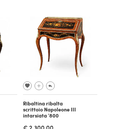
Ribaltina ribalta
scrittoio Napoleone III
intarsiata '800
€ 2.300,00