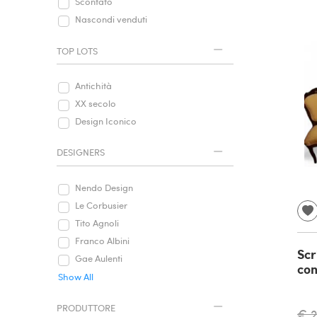
Scontato
Nascondi venduti
TOP LOTS
Antichità
XX secolo
Design Iconico
DESIGNERS
Nendo Design
Le Corbusier
Tito Agnoli
Franco Albini
Scr
Gae Aulenti
con
Show All
PRODUTTORE
€ 