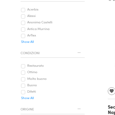
Acerbis
Alessi
Anonima Castelli
Antica Murrina
Arflex
Show All
CONDIZIONI
Restaurato
Ottimo
Molto buono
Buono
Difetti
Show All
Sec
ORIGINE
Nap