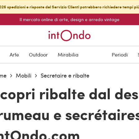
26 spedizioni e risposte del Servizio Clienti potrebbero richiedere tempi pi
Il mercato online di arte, design e arredo vintage
Arte
Outdoor
Mirabilia
Periodi
me
Mobili
Secretaire e ribalte
copri ribalte dal des
rumeau e secrétaire
ntOndo.com