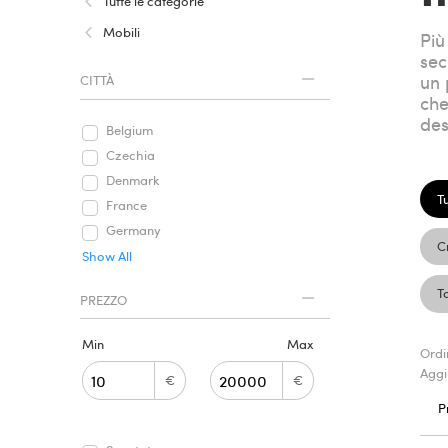
Tutte le categorie
Mobili
Più
sec
un 
CITTÀ
che
des
Belgium
Czechia
Denmark
Tu
France
Germany
C
Show All
T
PREZZO
Min
Max
Ordi
Aggi
€
€
P