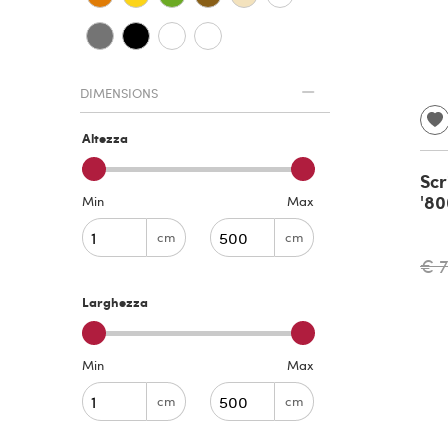
DIMENSIONS
Altezza
Scr
'80
Min
Max
cm
cm
€ 
Larghezza
Min
Max
cm
cm