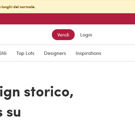
ù lunghi del normale.
Vendi
Login
Stili
Top Lots
Designers
Inspirations
ign storico,
s su