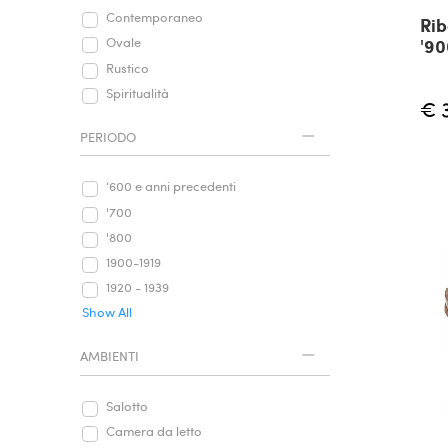
Contemporaneo
Rib
'90
Ovale
Rustico
Spiritualità
€ 
PERIODO
‘600 e anni precedenti
'700
'800
1900-1919
1920 - 1939
Show All
AMBIENTI
Salotto
Camera da letto