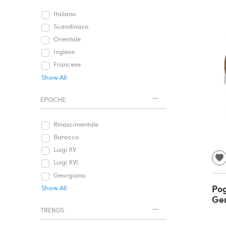
Italiano
Scandinavo
Orientale
Inglese
Francese
Show All
EPOCHE
Rinascimentale
Barocco
Luigi XV
Luigi XVI
Georgiano
Pog
Show All
Ger
TRENDS