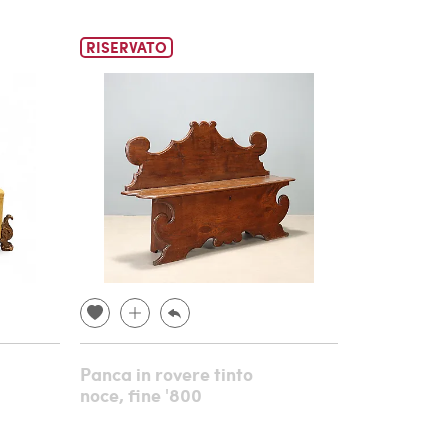
RISERVATO
Panca in rovere tinto
noce, fine '800