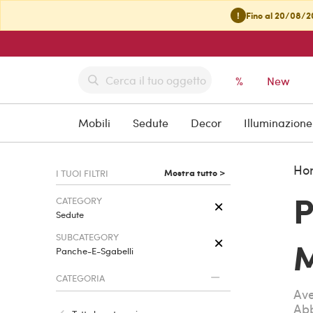
!
Fino al 20/08/20
%
New
Mobili
Sedute
Decor
Illuminazione
Ho
Mostra tutto >
I TUOI FILTRI
P
CATEGORY
Sedute
SUBCATEGORY
M
Panche-E-Sgabelli
CATEGORIA
Ave
Abb