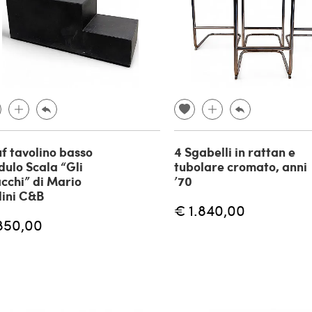
f tavolino basso
4 Sgabelli in rattan e
ulo Scala “Gli
tubolare cromato, anni
cchi” di Mario
’70
lini C&B
€ 1.840,00
850,00