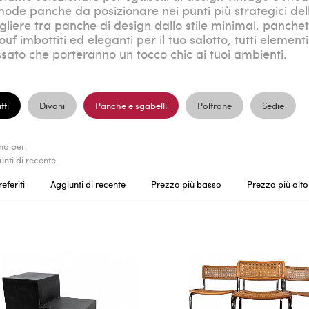
ode panche da posizionare nei punti più strategici del
gliere tra panche di design dallo stile minimal, panchet
ouf imbottiti ed eleganti per il tuo salotto, tutti element
sato che porteranno un tocco chic ai tuoi ambienti.
tti
Divani
Panche e sgabelli
Poltrone
Sedie
na per:
unti di recente
referiti
Aggiunti di recente
Prezzo più basso
Prezzo più alto