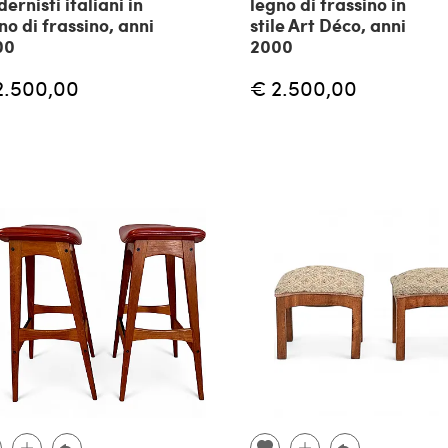
ernisti italiani in
legno di frassino in
no di frassino, anni
stile Art Déco, anni
00
2000
2.500,00
€ 2.500,00