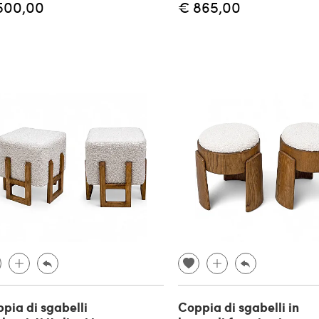
500,00
€ 865,00
pia di sgabelli
Coppia di sgabelli in