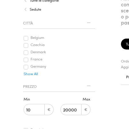
Tutte le categorie
com
Sedute
sce
o p
pas
CITTÀ
Belgium
Tu
Czechia
Denmark
France
Ordi
Germany
Aggi
Show All
P
PREZZO
Min
Max
€
€