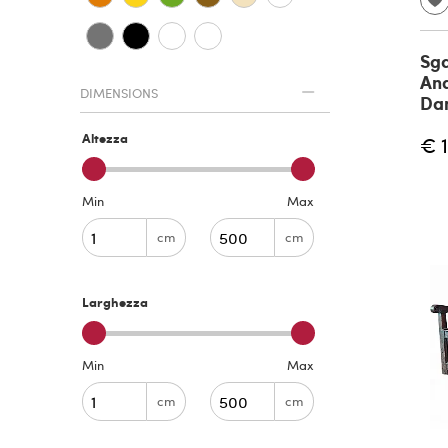
Sga
And
DIMENSIONS
Dan
Altezza
€ 
Min
Max
cm
cm
Larghezza
Min
Max
cm
cm