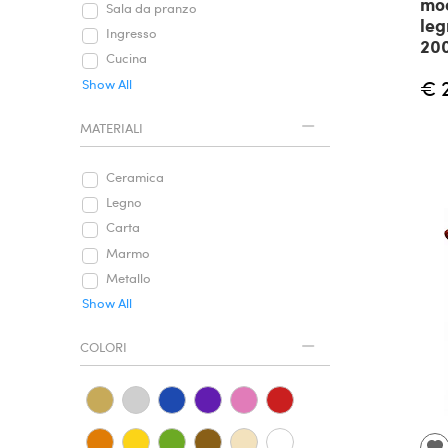
mod
Sala da pranzo
leg
Ingresso
20
Cucina
€ 
Show All
MATERIALI
Ceramica
Legno
Carta
Marmo
Metallo
Show All
COLORI