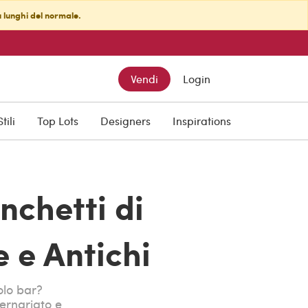
ù lunghi del normale.
Vendi
Login
Stili
Top Lots
Designers
Inspirations
nchetti di
 e Antichi
olo bar?
ernariato e