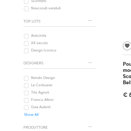
Scontato
Nascondi venduti
TOP LOTS
Antichità
XX secolo
Design Iconico
Pou
DESIGNERS
mod
Sca
Nendo Design
Bel
Le Corbusier
Tito Agnoli
€ 
Franco Albini
Gae Aulenti
Show All
PRODUTTORE