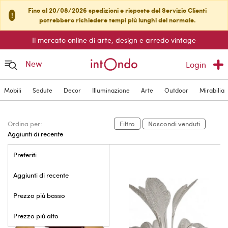
Fino al 20/08/2026 spedizioni e risposte del Servizio Clienti
!
potrebbero richiedere tempi più lunghi del normale.
Il mercato online di arte, design e arredo vintage
New
Login
Mobili
Sedute
Decor
Illuminazione
Arte
Outdoor
Mirabilia
Ordina per:
Filtro
Nascondi venduti
Aggiunti di recente
Preferiti
Aggiunti di recente
Prezzo più basso
Prezzo più alto