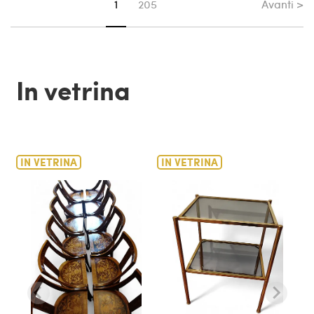
Avanti >
Sei su pagina
1
205
In vetrina
IN VETRINA
IN VETRINA