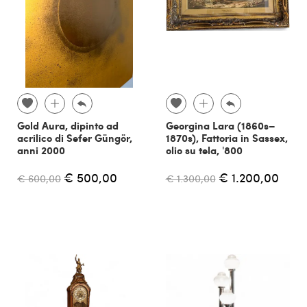
Gold Aura, dipinto ad
Georgina Lara (1860s–
acrilico di Sefer Güngör,
1870s), Fattoria in Sassex,
anni 2000
olio su tela, '800
€ 500,00
€ 1.200,00
€ 600,00
€ 1.300,00