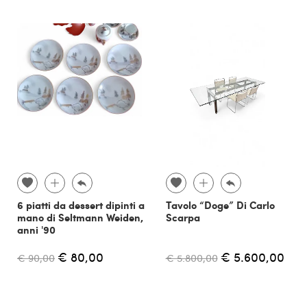
6 piatti da dessert dipinti a
Tavolo “Doge” Di Carlo
mano di Seltmann Weiden,
Scarpa
anni '90
€ 80,00
€ 5.600,00
€ 90,00
€ 5.800,00