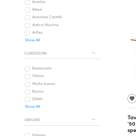
Acerbis
Alessi
Anonima Castelli
Antica Murrina
Arflex
Show All
CONDIZIONI
Restaurato
Ottimo
Molto buono
Buono
Difetti
Show All
Tav
ORIGINE
'50
spe
Italiano