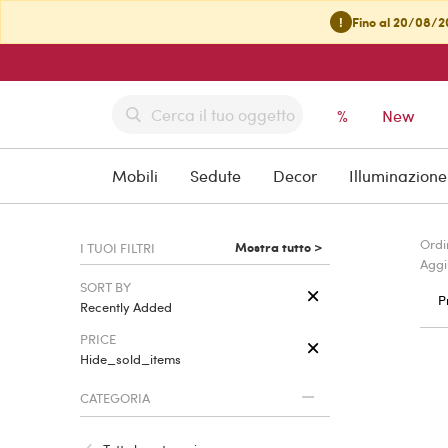
!
Fino al 20/08/20
%
New
Mobili
Sedute
Decor
Illuminazione
Ordi
Mostra tutto >
I TUOI FILTRI
Aggi
SORT BY
P
Recently Added
PRICE
Hide_sold_items
CATEGORIA