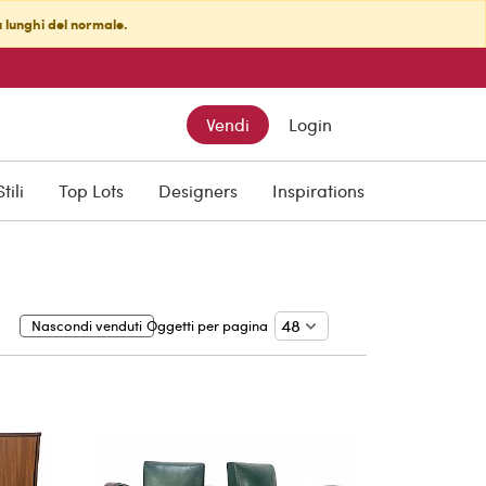
ù lunghi del normale.
Vendi
Login
Stili
Top Lots
Designers
Inspirations
Nascondi venduti
Oggetti per pagina