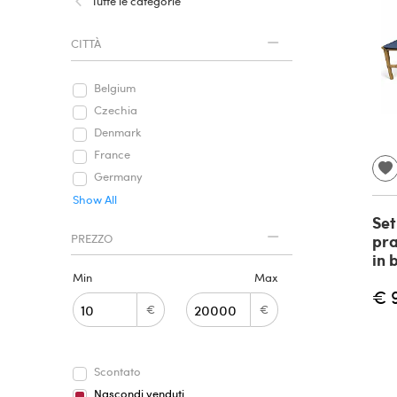
Tutte le categorie
CITTÀ
Belgium
Czechia
Denmark
France
Germany
Show All
Set
pra
PREZZO
in 
Min
Max
€ 
€
€
Scontato
Nascondi venduti