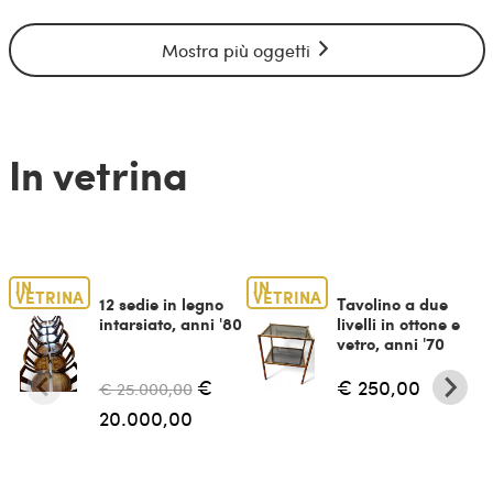
Mostra più oggetti
In vetrina
IN
IN
VETRINA
VETRINA
12 sedie in legno
Tavolino a due
intarsiato, anni '80
livelli in ottone e
vetro, anni '70
€
€ 250,00
€ 25.000,00
20.000,00