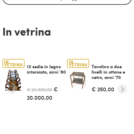
In vetrina
IN
IN
VETRINA
VETRINA
12 sedie in legno
Tavolino a due
intarsiato, anni '80
livelli in ottone e
vetro, anni '70
€
€ 250,00
€ 25.000,00
20.000,00