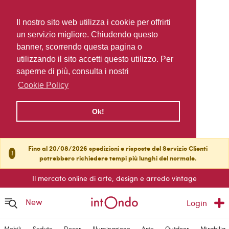
Il nostro sito web utilizza i cookie per offrirti
un servizio migliore. Chiudendo questo
banner, scorrendo questa pagina o
utilizzando il sito accetti questo utilizzo. Per
saperne di più, consulta i nostri
Cookie Policy
Ok!
Fino al 20/08/2026 spedizioni e risposte del Servizio Clienti
!
potrebbero richiedere tempi più lunghi del normale.
Il mercato online di arte, design e arredo vintage
New
Login
Mobili
Sedute
Decor
Illuminazione
Arte
Outdoor
Mirabilia