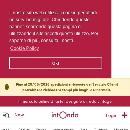
Il nostro sito web utilizza i cookie per offrirti
un servizio migliore. Chiudendo questo
banner, scorrendo questa pagina o
utilizzando il sito accetti questo utilizzo. Per
saperne di più, consulta i nostri
Cookie Policy
Ok!
Fino al 20/08/2026 spedizioni e risposte del Servizio Clienti
!
potrebbero richiedere tempi più lunghi del normale.
Il mercato online di arte, design e arredo vintage
New
Login
Mobili
Sedute
Decor
Illuminazione
Arte
Outdoor
Mirabilia