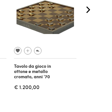
Tavolo da gioco in
Specchio Mid
ottone e metallo
in ottone e ve
cromato, anni '70
anni '50
€ 1.200,00
€ 1.800,00