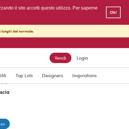
zzando il sito accetti questo utilizzo. Per saperne
Ok!
ù lunghi del normale.
TTO
Vendi
Login
Stili
Top Lots
Designers
Inspirations
IONE
scia
zzo