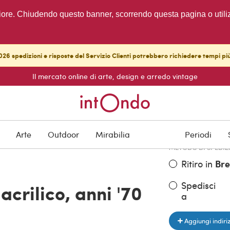
migliore. Chiudendo questo banner, scorrendo questa pagina o utili
26 spedizioni e risposte del Servizio Clienti potrebbero richiedere tempi pi
Il mercato online di arte, design e arredo vintage
PREZZO DELL'OGGE
€ 500,00
Arte
Outdoor
Mirabilia
Periodi
METODO DI SPEDIZ
Ritiro in
Bre
Spedisci
 acrilico, anni '70
a
Aggiungi indiri