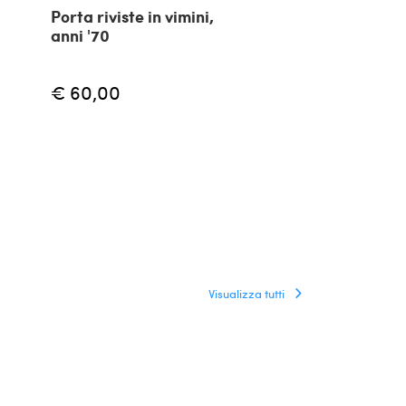
Porta riviste in vimini,
Portariviste i
anni '70
curvo di Fiam
€ 60,00
€ 350,00
Visualizza tutti