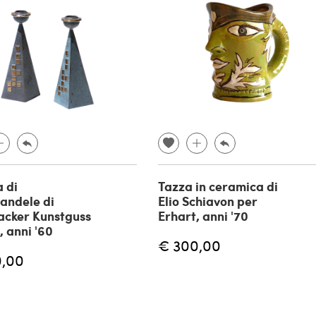
 di
Tazza in ceramica di
andele di
Elio Schiavon per
acker Kunstguss
Erhart, anni '70
, anni '60
€ 300,00
0,00