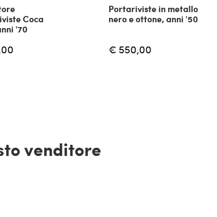
tore
Portariviste in metallo
iviste Coca
nero e ottone, anni '50
anni '70
,00
€ 550,00
esto venditore