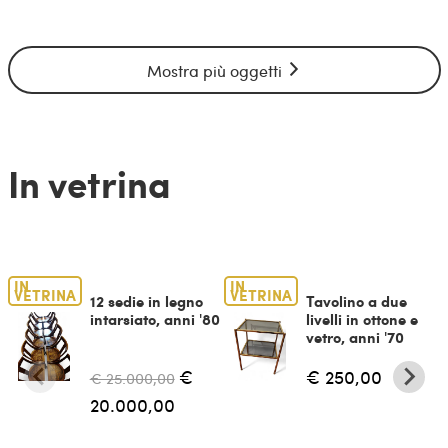
Mostra più oggetti
In vetrina
IN
IN
VETRINA
VETRINA
12 sedie in legno
Tavolino a due
intarsiato, anni '80
livelli in ottone e
vetro, anni '70
€
€ 250,00
€ 25.000,00
20.000,00