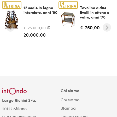
IN
IN
VETRINA
VETRINA
12 sedie in legno
Tavolino a due
intarsiato, anni '80
livelli in ottone e
vetro, anni '70
€
€ 250,00
€ 25.000,00
20.000,00
Chi siamo
Chi siamo
Largo Richini 2/a,
Stampa
20122 Milano.
Lavora con noi
P.IVA 10382260965