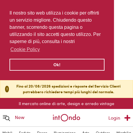
Il nostro sito web utilizza i cookie per offrirti
un servizio migliore. Chiudendo questo
banner, scorrendo questa pagina o
utilizzando il sito accetti questo utilizzo. Per
saperne di più, consulta i nostri
Cookie Policy
Ok!
Fino al 20/08/2026 spedizioni e risposte del Servizio Clienti
!
potrebbero richiedere tempi più lunghi del normale.
Il mercato online di arte, design e arredo vintage
New
Login
Mobili
Sedute
Decor
Illuminazione
Arte
Outdoor
Mirabilia