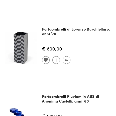
Portaombrelli di Lorenzo Burchiellaro,
anni '70
€ 800,00
Portaombrelli Pluvium in ABS di
Anonima Castelli, anni '60
€ 680,00