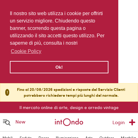
Il nostro sito web utilizza i cookie per offrirti
un servizio migliore. Chiudendo questo
banner, scorrendo questa pagina o
utilizzando il sito accetti questo utilizzo. Per
saperne di più, consulta i nostri
Cookie Policy
Ok!
Fino al 20/08/2026 spedizioni e risposte del Servizio Clienti
!
potrebbero richiedere tempi più lunghi del normale.
Il mercato online di arte, design e arredo vintage
New
Login
Mobili
Sedute
Decor
Illuminazione
Arte
Outdoor
Mirabilia