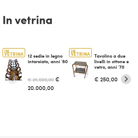
In vetrina
IN
IN
VETRINA
VETRINA
12 sedie in legno
Tavolino a due
intarsiato, anni '80
livelli in ottone e
vetro, anni '70
€
€ 250,00
€ 25.000,00
20.000,00