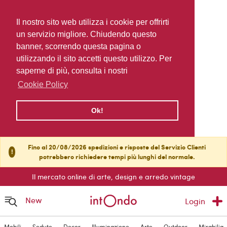
Il nostro sito web utilizza i cookie per offrirti
un servizio migliore. Chiudendo questo
banner, scorrendo questa pagina o
utilizzando il sito accetti questo utilizzo. Per
saperne di più, consulta i nostri
Cookie Policy
Ok!
Fino al 20/08/2026 spedizioni e risposte del Servizio Clienti
!
potrebbero richiedere tempi più lunghi del normale.
Il mercato online di arte, design e arredo vintage
New
Login
Mobili
Sedute
Decor
Illuminazione
Arte
Outdoor
Mirabilia