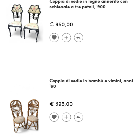
Coppia di sedie in legno annerito con
schienale a tre petali, '900
€ 950,00
Coppia di sedie in bambù e vimini, anni
'60
€ 395,00