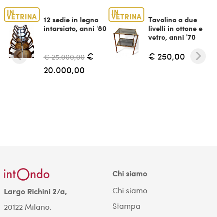
IN
IN
VETRINA
VETRINA
12 sedie in legno
Tavolino a due
intarsiato, anni '80
livelli in ottone e
vetro, anni '70
€
€ 250,00
€ 25.000,00
20.000,00
Chi siamo
Chi siamo
Largo Richini 2/a,
Stampa
20122 Milano.