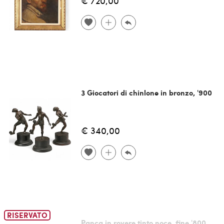
€ 720,00
3 Giocatori di chinlone in bronzo, '900
€ 340,00
RISERVATO
Panca in rovere tinto noce, fine '800