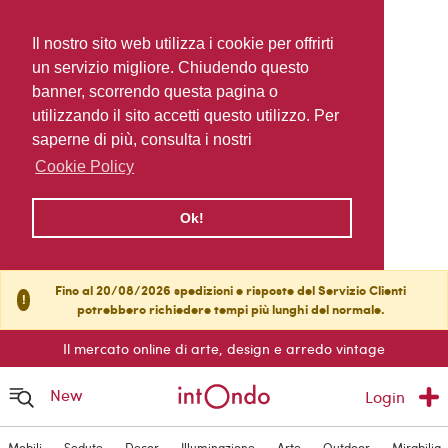
Il nostro sito web utilizza i cookie per offrirti
un servizio migliore. Chiudendo questo
banner, scorrendo questa pagina o
utilizzando il sito accetti questo utilizzo. Per
saperne di più, consulta i nostri
Cookie Policy
Ok!
Fino al 20/08/2026 spedizioni e risposte del Servizio Clienti
!
potrebbero richiedere tempi più lunghi del normale.
Il mercato online di arte, design e arredo vintage
New
Login
Mobili
Sedute
Decor
Illuminazione
Arte
Outdoor
Mirabilia