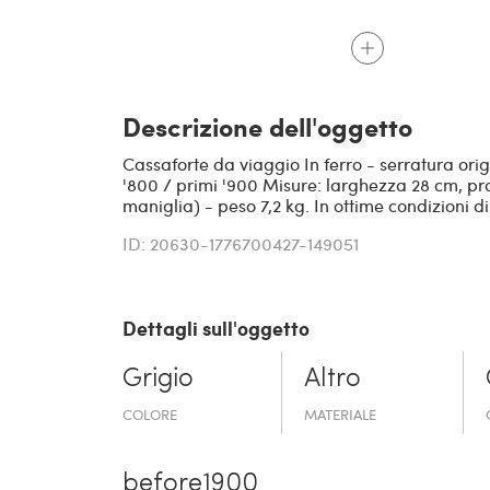
Descrizione dell'oggetto
Cassaforte da viaggio In ferro - serratura ori
'800 / primi '900 Misure: larghezza 28 cm, pr
maniglia) - peso 7,2 kg. In ottime condizioni d
ID: 20630-1776700427-149051
Dettagli sull'oggetto
Grigio
Altro
COLORE
MATERIALE
before19­00