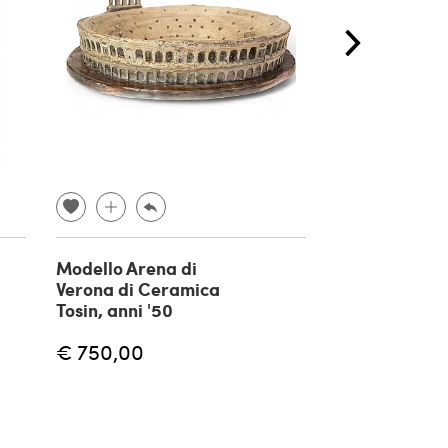
Modello Arena di
Scala da bibl
Verona di Ceramica
legno, anni '3
Tosin, anni '50
€ 750,00
€ 800,00