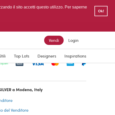
zzando il sito accetti questo utilizzo. Per saperne
Ok!
Vendi
Login
Stili
Top Lots
Designers
Inspirations
cquisti
SILVER a Modena, Italy
nditore
io del Venditore