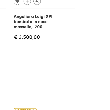
Angoliera Luigi XVI
Comò Impero 
bombata in noce
intarsiato, in
massello, '700
€ 3.500,00
€ 1.900,00