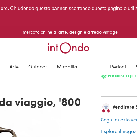
migliore. Chiudendo questo banner, scorrendo questa pagina o utili
Il mercato online di arte, design e arredo vintage
VENDUTO
Arte
Outdoor
Mirabilia
Periodi
Protezione degli a
da viaggio, '800
Venditore 
Segui questo ve
Esplora il negoz