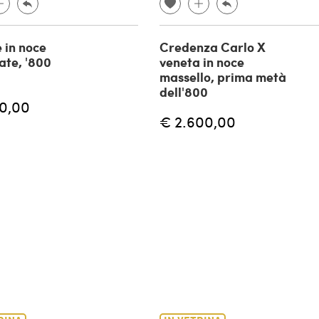
e in noce
Credenza Carlo X
ate, '800
veneta in noce
massello, prima metà
dell'800
00,00
€ 2.600,00