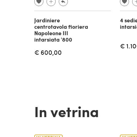
Jardiniere
4 sedi
centrotavola fioriera
intarsi
Napoleone III
intarsiata '800
€ 1.1
€ 600,00
In vetrina