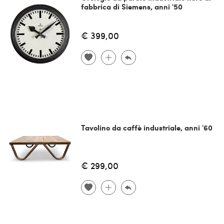
fabbrica di Siemens, anni '50
€ 399,00
Tavolino da caffè industriale, anni '60
€ 299,00