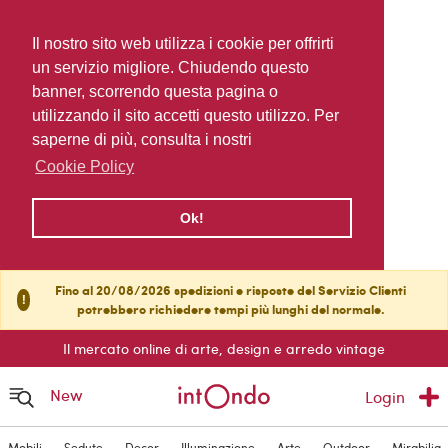
Il nostro sito web utilizza i cookie per offrirti
un servizio migliore. Chiudendo questo
banner, scorrendo questa pagina o
utilizzando il sito accetti questo utilizzo. Per
saperne di più, consulta i nostri
Cookie Policy
Ok!
Fino al 20/08/2026 spedizioni e risposte del Servizio Clienti
!
potrebbero richiedere tempi più lunghi del normale.
Il mercato online di arte, design e arredo vintage
New
Login
Mobili
Sedute
Decor
Illuminazione
Arte
Outdoor
Mirabilia