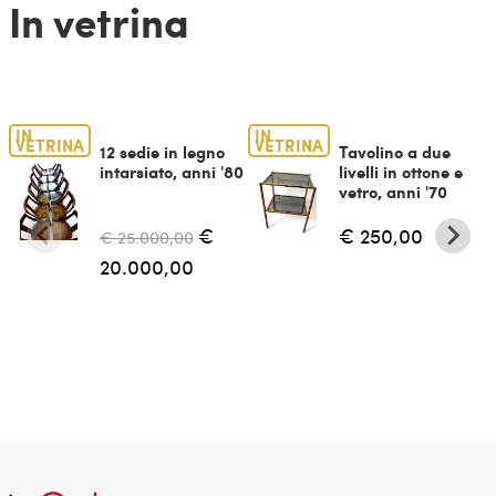
In vetrina
IN
IN
VETRINA
VETRINA
12 sedie in legno
Tavolino a due
intarsiato, anni '80
livelli in ottone e
vetro, anni '70
€
€ 250,00
€ 25.000,00
20.000,00