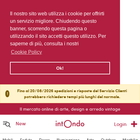
Il nostro sito web utilizza i cookie per offrirti
un servizio migliore. Chiudendo questo
banner, scorrendo questa pagina o
utilizzando il sito accetti questo utilizzo. Per
saperne di più, consulta i nostri
Cookie Policy
Ok!
Fino al 20/08/2026 spedizioni e risposte del Servizio Clienti
!
potrebbero richiedere tempi più lunghi del normale.
Il mercato online di arte, design e arredo vintage
New
Login
Mobili
Sedute
Decor
Illuminazione
Arte
Outdoor
Mirabilia