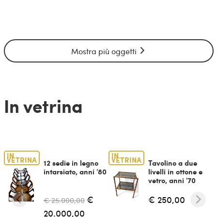
Mostra più oggetti
In vetrina
IN
IN
VETRINA
VETRINA
12 sedie in legno
Tavolino a due
intarsiato, anni '80
livelli in ottone e
vetro, anni '70
€
€ 250,00
€ 25.000,00
20.000,00