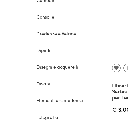
Comodini
Consolle
Credenze e Vetrine
Dipinti
Disegni e acquerelli
Divani
Librer
Series 
per Te
Elementi architettonici
€ 3.0
Fotografia