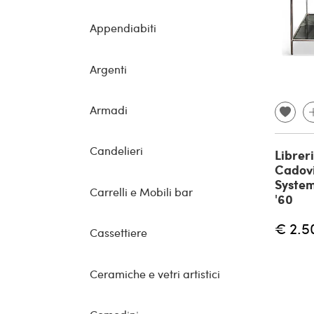
Appendiabiti
Argenti
Armadi
Candelieri
Libreri
Cadovi
System
Carrelli e Mobili bar
'60
€ 2.5
Cassettiere
Ceramiche e vetri artistici