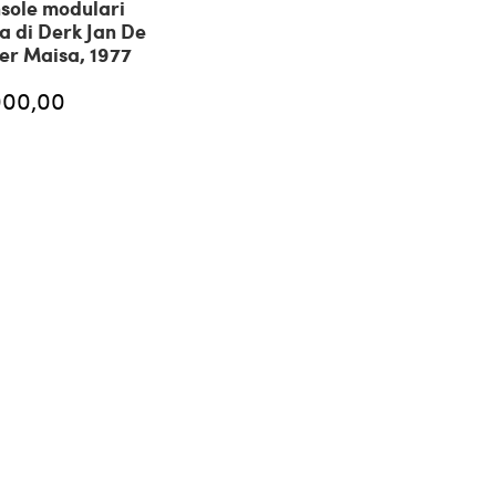
sole modulari
 di Derk Jan De
per Maisa, 1977
000,00