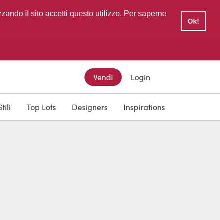
zzando il sito accetti questo utilizzo. Per saperne
Ok!
Vendi
Login
Stili
Top Lots
Designers
Inspirations