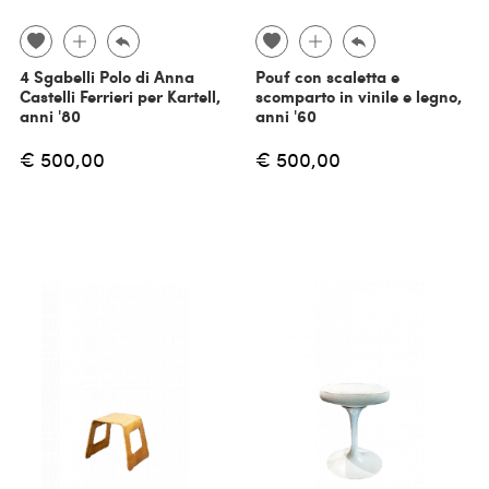
4 Sgabelli Polo di Anna
Pouf con scaletta e
Castelli Ferrieri per Kartell,
scomparto in vinile e legno,
anni '80
anni '60
€ 500,00
€ 500,00