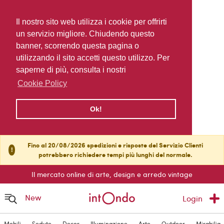
Il nostro sito web utilizza i cookie per offrirti
un servizio migliore. Chiudendo questo
banner, scorrendo questa pagina o
utilizzando il sito accetti questo utilizzo. Per
saperne di più, consulta i nostri
Cookie Policy
Ok!
Fino al 20/08/2026 spedizioni e risposte del Servizio Clienti
!
potrebbero richiedere tempi più lunghi del normale.
Il mercato online di arte, design e arredo vintage
New
Login
Mobili
Sedute
Decor
Illuminazione
Arte
Outdoor
Mirabilia