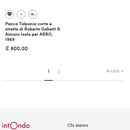
Panca Talponia corta e
stretta di Roberto Gabetti &
Aimaro Isola per ARBO,
1969
€ 600,00
Avanti >
Sei su pagina
1
2
Chi siamo