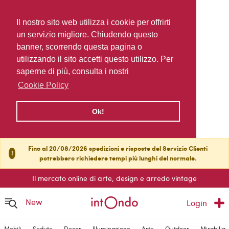
Il nostro sito web utilizza i cookie per offrirti
un servizio migliore. Chiudendo questo
banner, scorrendo questa pagina o
utilizzando il sito accetti questo utilizzo. Per
saperne di più, consulta i nostri
Cookie Policy
Ok!
Fino al 20/08/2026 spedizioni e risposte del Servizio Clienti
!
potrebbero richiedere tempi più lunghi del normale.
Il mercato online di arte, design e arredo vintage
New
Login
Mobili
Sedute
Decor
Illuminazione
Arte
Outdoor
Mirabilia