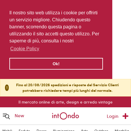
Il nostro sito web utilizza i cookie per offrirti
un servizio migliore. Chiudendo questo
banner, scorrendo questa pagina o
utilizzando il sito accetti questo utilizzo. Per
saperne di più, consulta i nostri
Cookie Policy
Ok!
Fino al 20/08/2026 spedizioni e risposte del Servizio Clienti
!
potrebbero richiedere tempi più lunghi del normale.
Il mercato online di arte, design e arredo vintage
New
Login
Mobili
Sedute
Decor
Illuminazione
Arte
Outdoor
Mirabilia