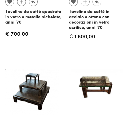
Tavolino da caffè quadrato
Tavolino da caffè in
in vetro e metallo nichelato,
acciaio e ottone con
anni '70
decorazioni in vetro
acrilico, anni '70
€ 700,00
€ 1.800,00