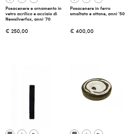
Posacenere e ornamento in
Posacenere in ferro
vetro acrilico e acciaio di
smaltato e ottone, anni '50
Newsilverfox, anni '70
€ 250,00
€ 400,00