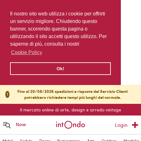
Il nostro sito web utilizza i cookie per offrirti
un servizio migliore. Chiudendo questo
banner, scorrendo questa pagina o
utilizzando il sito accetti questo utilizzo. Per
saperne di più, consulta i nostri
Cookie Policy
Ok!
Fino al 20/08/2026 spedizioni e risposte del Servizio Clienti
!
potrebbero richiedere tempi più lunghi del normale.
Il mercato online di arte, design e arredo vintage
New
Login
Mobili
Sedute
Decor
Illuminazione
Arte
Outdoor
Mirabilia