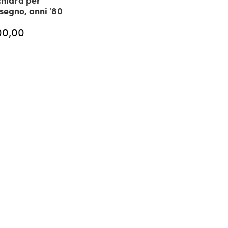
hiara per
segno, anni '80
00,00