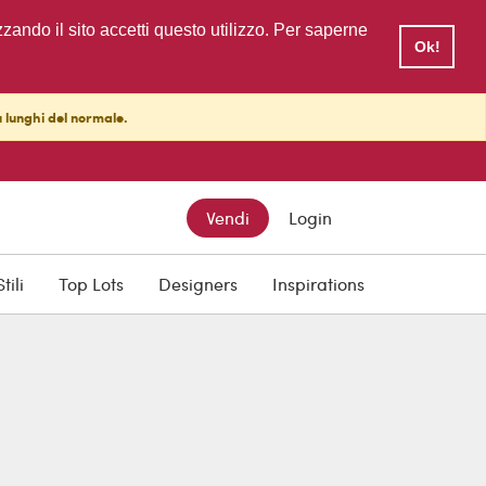
zzando il sito accetti questo utilizzo. Per saperne
Ok!
ù lunghi del normale.
Vendi
Login
Stili
Top Lots
Designers
Inspirations