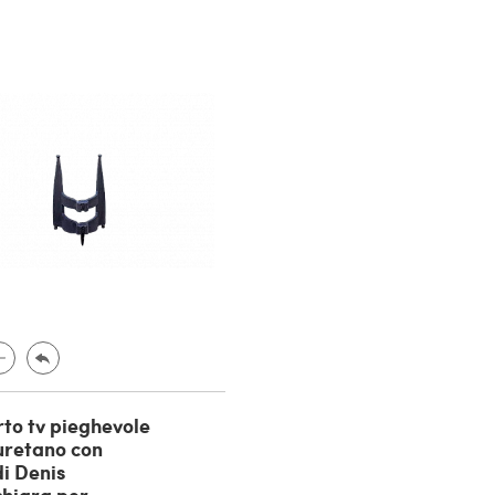
to tv pieghevole
iuretano con
di Denis