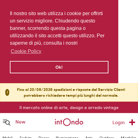
Il nostro sito web utilizza i cookie per offrirti
un servizio migliore. Chiudendo questo
banner, scorrendo questa pagina o
utilizzando il sito accetti questo utilizzo. Per
saperne di più, consulta i nostri
Cookie Policy
Ok!
Fino al 20/08/2026 spedizioni e risposte del Servizio Clienti
!
potrebbero richiedere tempi più lunghi del normale.
Il mercato online di arte, design e arredo vintage
New
Login
Mobili
Sedute
Decor
Illuminazione
Arte
Outdoor
Mirabilia