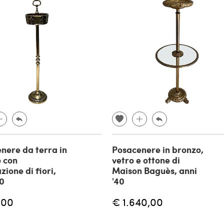
nere da terra in
Posacenere in bronzo,
 con
vetro e ottone di
ione di fiori,
Maison Baguès, anni
40
'40
,00
€ 1.640,00