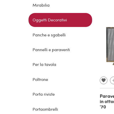
Mirabilia
Oggetti Decorativi
Panche e sgabelli
Pannelli e paraventi
Per la tavola
Poltrone
Porta riviste
Parave
in otto
'70
Portaombrelli