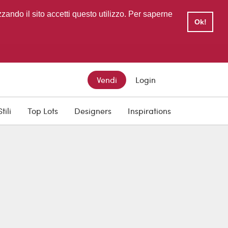
zzando il sito accetti questo utilizzo. Per saperne
Ok!
Vendi
Login
Stili
Top Lots
Designers
Inspirations