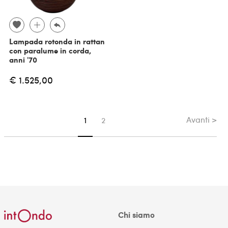
Lampada rotonda in rattan
con paralume in corda,
anni '70
€ 1.525,00
Avanti >
Sei su pagina
1
2
Chi siamo