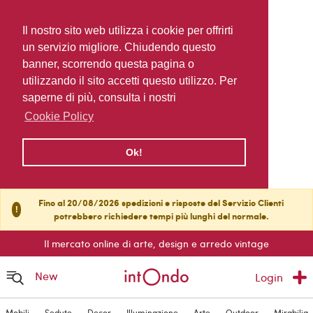
Il nostro sito web utilizza i cookie per offrirti
un servizio migliore. Chiudendo questo
banner, scorrendo questa pagina o
utilizzando il sito accetti questo utilizzo. Per
saperne di più, consulta i nostri
Cookie Policy
Ok!
Fino al 20/08/2026 spedizioni e risposte del Servizio Clienti
!
potrebbero richiedere tempi più lunghi del normale.
Il mercato online di arte, design e arredo vintage
New
Login
Mobili
Sedute
Decor
Illuminazione
Arte
Outdoor
Mirabilia