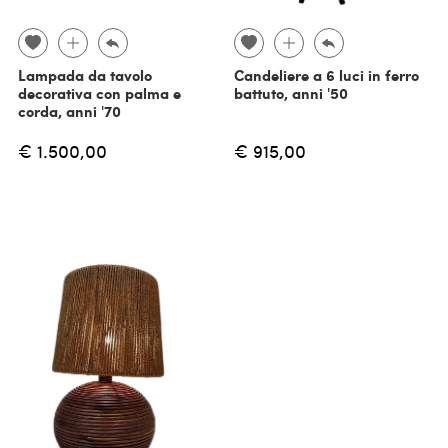
Lampada da tavolo
Candeliere a 6 luci in ferro
decorativa con palma e
battuto, anni '50
corda, anni '70
€ 1.500,00
€ 915,00