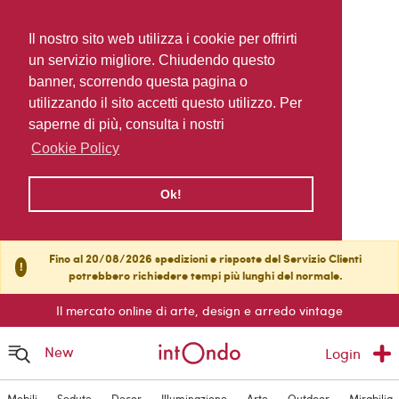
Il nostro sito web utilizza i cookie per offrirti
un servizio migliore. Chiudendo questo
banner, scorrendo questa pagina o
utilizzando il sito accetti questo utilizzo. Per
saperne di più, consulta i nostri
Cookie Policy
Ok!
Fino al 20/08/2026 spedizioni e risposte del Servizio Clienti
!
potrebbero richiedere tempi più lunghi del normale.
Il mercato online di arte, design e arredo vintage
New
Login
Mobili
Sedute
Decor
Illuminazione
Arte
Outdoor
Mirabilia