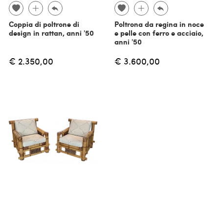
Coppia di poltrone di
Poltrona da regina in noce
design in rattan, anni '50
e pelle con ferro e acciaio,
anni '50
€ 2.350,00
€ 3.600,00