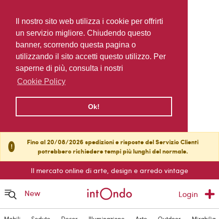
Il nostro sito web utilizza i cookie per offrirti
un servizio migliore. Chiudendo questo
banner, scorrendo questa pagina o
utilizzando il sito accetti questo utilizzo. Per
saperne di più, consulta i nostri
Cookie Policy
Ok!
Fino al 20/08/2026 spedizioni e risposte del Servizio Clienti
!
potrebbero richiedere tempi più lunghi del normale.
Il mercato online di arte, design e arredo vintage
New
Login
Mobili
Sedute
Decor
Illuminazione
Arte
Outdoor
Mirabilia