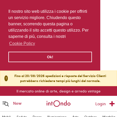
Il nostro sito web utilizza i cookie per offrirti
un servizio migliore. Chiudendo questo
banner, scorrendo questa pagina o
utilizzando il sito accetti questo utilizzo. Per
saperne di più, consulta i nostri
Cookie Policy
Ok!
Fino al 20/08/2026 spedizioni e risposte del Servizio Clienti
!
potrebbero richiedere tempi più lunghi del normale.
Il mercato online di arte, design e arredo vintage
New
Login
Mobili
Sedute
Decor
Illuminazione
Arte
Outdoor
Mirabilia