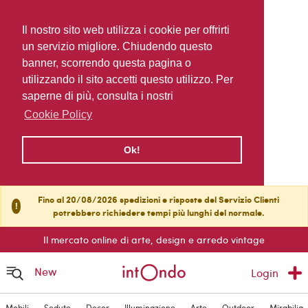
Il nostro sito web utilizza i cookie per offrirti
un servizio migliore. Chiudendo questo
banner, scorrendo questa pagina o
utilizzando il sito accetti questo utilizzo. Per
saperne di più, consulta i nostri
Cookie Policy
Ok!
Fino al 20/08/2026 spedizioni e risposte del Servizio Clienti
!
potrebbero richiedere tempi più lunghi del normale.
Il mercato online di arte, design e arredo vintage
New
Login
Mobili
Sedute
Decor
Illuminazione
Arte
Outdoor
Mirabilia