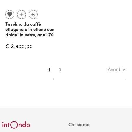
Tavolino da caffè
ottagonale in ottone con
ripiani in vetro, anni '70
€ 3.600,00
Avanti >
Sei su pagina
1
3
Chi siamo