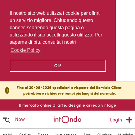
Il nostro sito web utilizza i cookie per offrirti
un servizio migliore. Chiudendo questo
banner, scorrendo questa pagina o
utilizzando il sito accetti questo utilizzo. Per
saperne di più, consulta i nostri
Cookie Policy
Ok!
Fino al 20/08/2026 spedizioni e risposte del Servizio Clienti
!
potrebbero richiedere tempi più lunghi del normale.
Il mercato online di arte, design e arredo vintage
New
Login
Mobili
Sedute
Decor
Illuminazione
Arte
Outdoor
Mirabilia