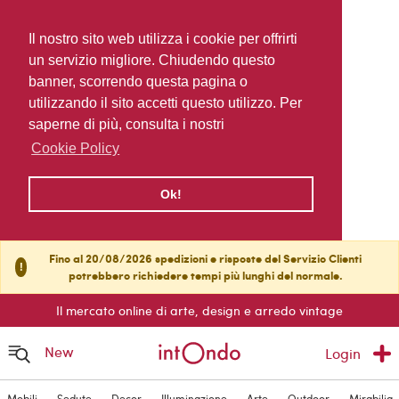
Il nostro sito web utilizza i cookie per offrirti
un servizio migliore. Chiudendo questo
banner, scorrendo questa pagina o
utilizzando il sito accetti questo utilizzo. Per
saperne di più, consulta i nostri
Cookie Policy
Ok!
Fino al 20/08/2026 spedizioni e risposte del Servizio Clienti
!
potrebbero richiedere tempi più lunghi del normale.
Il mercato online di arte, design e arredo vintage
New
Login
Mobili
Sedute
Decor
Illuminazione
Arte
Outdoor
Mirabilia