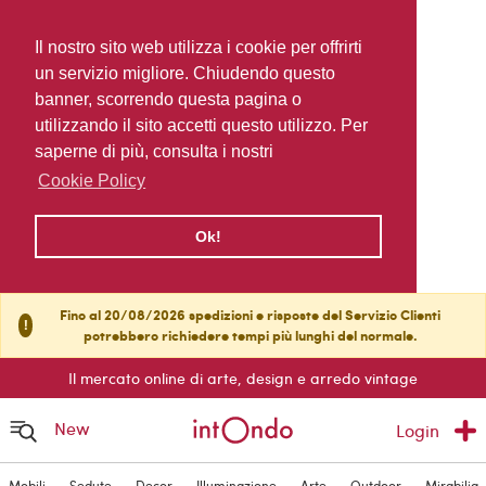
Il nostro sito web utilizza i cookie per offrirti
un servizio migliore. Chiudendo questo
banner, scorrendo questa pagina o
utilizzando il sito accetti questo utilizzo. Per
saperne di più, consulta i nostri
Cookie Policy
Ok!
Fino al 20/08/2026 spedizioni e risposte del Servizio Clienti
!
potrebbero richiedere tempi più lunghi del normale.
Il mercato online di arte, design e arredo vintage
New
Login
Mobili
Sedute
Decor
Illuminazione
Arte
Outdoor
Mirabilia