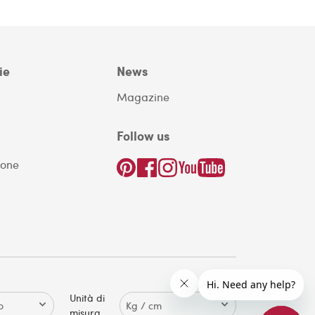
ie
News
Magazine
Follow us
ione
Unità di
misura