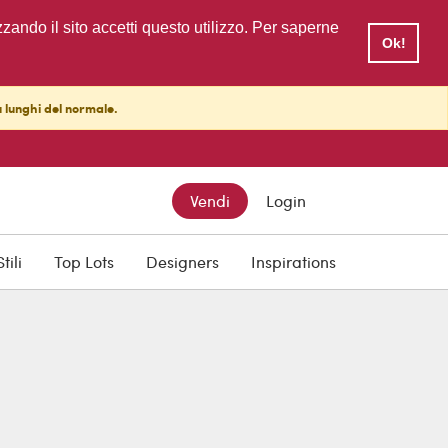
zzando il sito accetti questo utilizzo. Per saperne
Ok!
ù lunghi del normale.
Vendi
Login
Stili
Top Lots
Designers
Inspirations