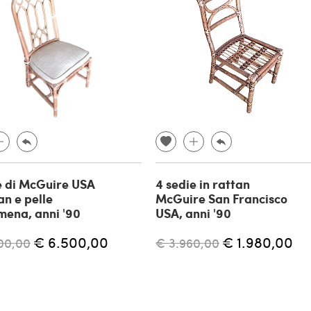
e di McGuire USA
4 sedie in rattan
an e pelle
McGuire San Francisco
ena, anni '90
USA, anni '90
€ 6.500,00
€ 1.980,00
00,00
€ 3.960,00