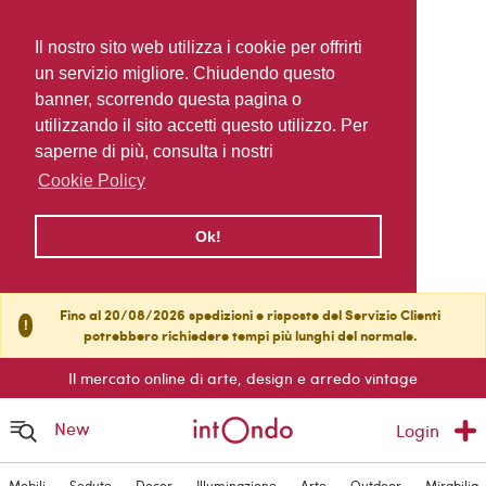
Il nostro sito web utilizza i cookie per offrirti
un servizio migliore. Chiudendo questo
banner, scorrendo questa pagina o
utilizzando il sito accetti questo utilizzo. Per
saperne di più, consulta i nostri
Cookie Policy
Ok!
Fino al 20/08/2026 spedizioni e risposte del Servizio Clienti
!
potrebbero richiedere tempi più lunghi del normale.
Il mercato online di arte, design e arredo vintage
New
Login
Mobili
Sedute
Decor
Illuminazione
Arte
Outdoor
Mirabilia