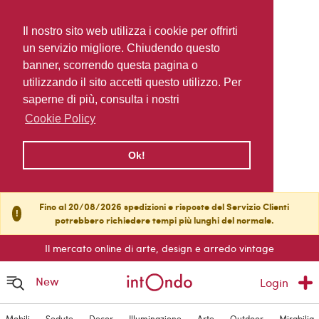
Il nostro sito web utilizza i cookie per offrirti
un servizio migliore. Chiudendo questo
banner, scorrendo questa pagina o
utilizzando il sito accetti questo utilizzo. Per
saperne di più, consulta i nostri
Cookie Policy
Ok!
Fino al 20/08/2026 spedizioni e risposte del Servizio Clienti
!
potrebbero richiedere tempi più lunghi del normale.
Il mercato online di arte, design e arredo vintage
New
Login
Mobili
Sedute
Decor
Illuminazione
Arte
Outdoor
Mirabilia