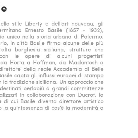
le
ello stile Liberty e dell’art nouveau, gli
alermitano Ernesto Basile (1857 - 1932),
io unico nella storia urbana di Palermo.
orio, in città Basile firma alcune delle più
’alta borghesia siciliana, strutture che
 con le opere di alcuni progettisti
a, da Horta a Hoffman, da Mackintosh a
irettore della reale Accademia di Belle
Basile capta gli influssi europei di stampo
la tradizione siciliana. Un approccio che
e destinati perlopiù a grandi committenze
lizzati in collaborazione con Ducrot, la
di cui Basile diventa direttore artistico
no la quintessenza di cos’è la modernità a