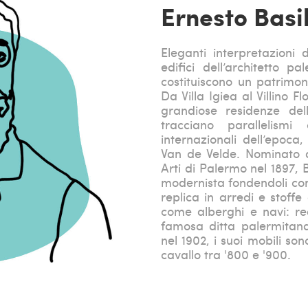
Ernesto Basi
Eleganti interpretazioni d
edifici dell’architetto p
costituiscono un patrimon
Da Villa Igiea al Villino Fl
grandiose residenze dell
tracciano parallelismi
internazionali dell’epoc
Van de Velde. Nominato d
Arti di Palermo nel 1897, 
modernista fondendoli con 
replica in arredi e stoff
come alberghi e navi: rea
famosa ditta palermitana 
nel 1902, i suoi mobili so
cavallo tra '800 e '900.