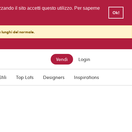
zzando il sito accetti questo utilizzo. Per saperne
Ok!
ù lunghi del normale.
Vendi
Login
Stili
Top Lots
Designers
Inspirations