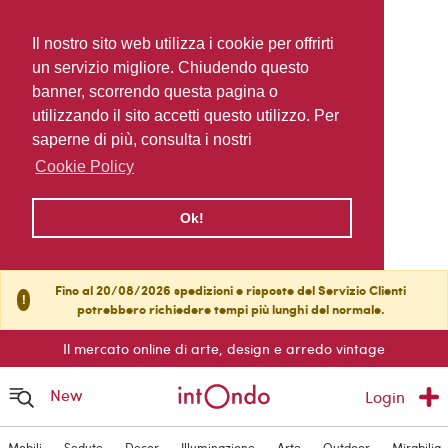
Il nostro sito web utilizza i cookie per offrirti
un servizio migliore. Chiudendo questo
banner, scorrendo questa pagina o
utilizzando il sito accetti questo utilizzo. Per
saperne di più, consulta i nostri
Cookie Policy
Ok!
Fino al 20/08/2026 spedizioni e risposte del Servizio Clienti
!
potrebbero richiedere tempi più lunghi del normale.
Il mercato online di arte, design e arredo vintage
New
Login
Mobili
Sedute
Decor
Illuminazione
Arte
Outdoor
Mirabilia