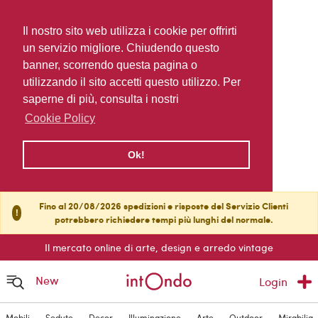
Il nostro sito web utilizza i cookie per offrirti
un servizio migliore. Chiudendo questo
banner, scorrendo questa pagina o
utilizzando il sito accetti questo utilizzo. Per
saperne di più, consulta i nostri
Cookie Policy
Ok!
Fino al 20/08/2026 spedizioni e risposte del Servizio Clienti
!
potrebbero richiedere tempi più lunghi del normale.
Il mercato online di arte, design e arredo vintage
New
Login
Mobili
Sedute
Decor
Illuminazione
Arte
Outdoor
Mirabilia