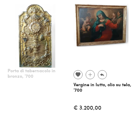
Porta di tabernacolo in
bronzo, '700
Vergine in lutto, olio su tela,
'700
€ 3.200,00