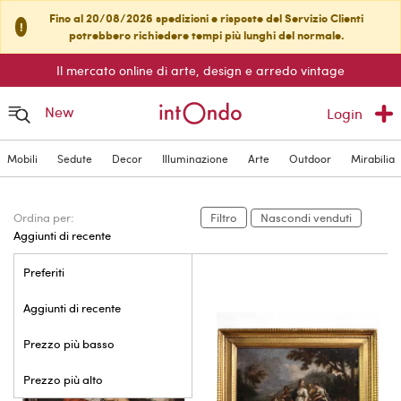
Fino al 20/08/2026 spedizioni e risposte del Servizio Clienti
!
potrebbero richiedere tempi più lunghi del normale.
Il mercato online di arte, design e arredo vintage
New
Login
Mobili
Sedute
Decor
Illuminazione
Arte
Outdoor
Mirabilia
Ordina per:
Filtro
Nascondi venduti
Aggiunti di recente
Preferiti
Aggiunti di recente
Prezzo più basso
Prezzo più alto