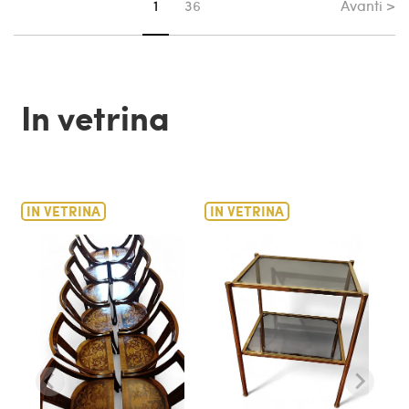
Avanti >
Sei su pagina
1
36
In vetrina
IN VETRINA
IN VETRINA