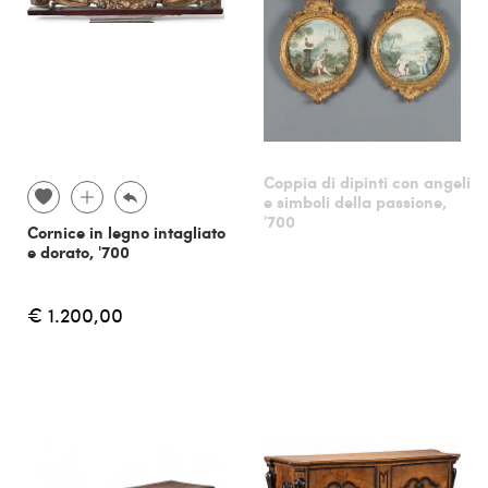
Coppia di dipinti con angeli
e simboli della passione,
'700
Cornice in legno intagliato
e dorato, '700
€ 1.200,00