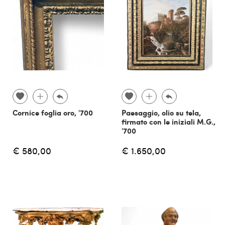
Cornice foglia oro, '700
Paesaggio, olio su tela,
firmato con le iniziali M.G.,
'700
€ 580,00
€ 1.650,00