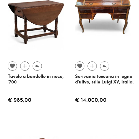
Tavolo a bandelle in noce,
Scrivania toscana in legno
'700
d'ulivo, stile Luigi XV, Italia.
€ 985,00
€ 14.000,00