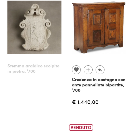
Stemma araldico scolpito
in pietra, '700
Credenza in castagno con
ante pannellate bipartite,
'700
€ 1.440,00
VENDUTO